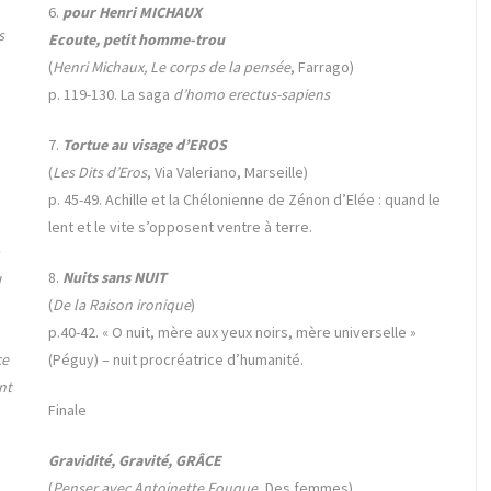
6.
pour Henri MICHAUX
s
Ecoute, petit homme-trou
(
Henri Michaux, Le corps de la pensée
, Farrago)
p. 119-130. La saga
d’homo erectus-sapiens
7.
Tortue au visage d’EROS
(
Les Dits d’Eros
, Via Valeriano, Marseille)
p. 45-49. Achille et la Chélonienne de Zénon d’Elée : quand le
lent et le vite s’opposent ventre à terre.
8.
Nuits sans NUIT
l
(
De la Raison ironique
)
p.40-42. « O nuit, mère aux yeux noirs, mère universelle »
(Péguy) – nuit procréatrice d’humanité.
ce
nt
Finale
Gravidité, Gravité, GRÂCE
(
Penser avec Antoinette Fouque
, Des femmes)