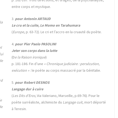
entre corps et mystique.
3.
pour Antonin ARTAUD
la
Le cru et la cuite, Le Momo en Tarahumara
(
Europe
, p. 63-72). Le cri et l’accro en la cruauté du poète.
4.
pour Pier Paolo PASOLINI
el
Jeter son corps dans la lutte
lui
(D
e la Raison ironique
)
 de
p. 181-186. Fin d’une
« Chronique judiciaire : persécution,
exécution »
: le poète au corps massacré par la GénItalie.
rd
5.
pour Robert DESNOS
Langage dur à cuire
(
Les Dits d’Eros,
Via Valeriano, Marseille, p.69-76). Pour le
le
poète surréaliste, alchimiste du
Langage cuit
, mort déporté
de
à Teresin.