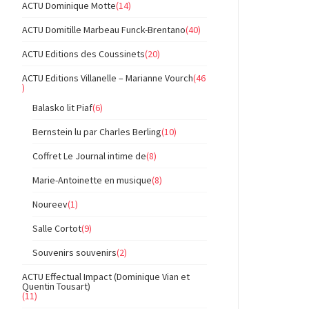
ACTU Dominique Motte
(14)
ACTU Domitille Marbeau Funck-Brentano
(40)
ACTU Editions des Coussinets
(20)
ACTU Editions Villanelle – Marianne Vourch
(46
)
Balasko lit Piaf
(6)
Bernstein lu par Charles Berling
(10)
Coffret Le Journal intime de
(8)
Marie-Antoinette en musique
(8)
Noureev
(1)
Salle Cortot
(9)
Souvenirs souvenirs
(2)
ACTU Effectual Impact (Dominique Vian et
Quentin Tousart)
(11)