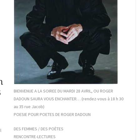
n
3
BIENVENUE A LA SOIREE DU MARDI 28 AVRIL, OU ROGER
DADOUN SAURA VOUS ENCHANTER… (rendez-vous à 18 h 30
au 35 rue Jacob)
POESIE POUR POETES DE ROGER DADOUN
DES FEMMES / DES POÈTES
l
RENCONTRE-LECTURES