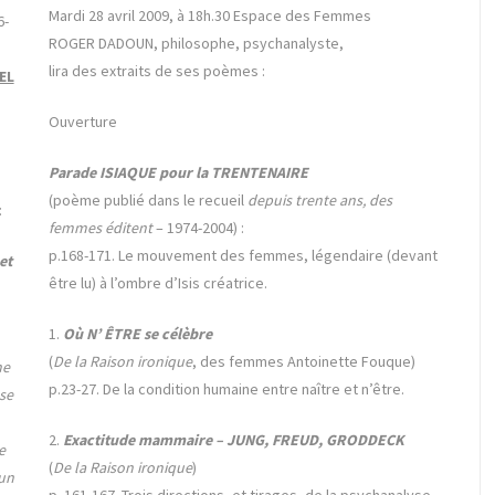
Mardi 28 avril 2009, à 18h.30 Espace des Femmes
6-
ROGER DADOUN, philosophe, psychanalyste,
lira des extraits de ses poèmes :
EL
Ouverture
Parade ISIAQUE pour la TRENTENAIRE
(poème publié dans le recueil
depuis trente ans, des
:
femmes éditent
– 1974-2004) :
p.168-171. Le mouvement des femmes, légendaire (devant
et
être lu) à l’ombre d’Isis créatrice.
1.
Où N’ ÊTRE se célèbre
(
De la Raison ironique
, des femmes Antoinette Fouque)
ne
p.23-27. De la condition humaine entre naître et n’être.
 se
2.
Exactitude mammaire – JUNG, FREUD, GRODDECK
e
(
De la Raison ironique
)
 un
p. 161-167. Trois directions, et tirages, de la psychanalyse,