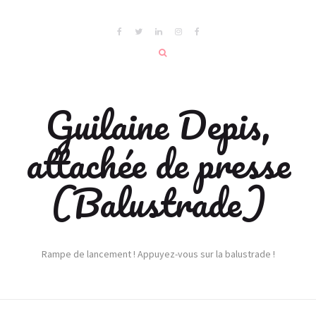
Guilaine Depis,
attachée de presse
(Balustrade)
Rampe de lancement ! Appuyez-vous sur la balustrade !