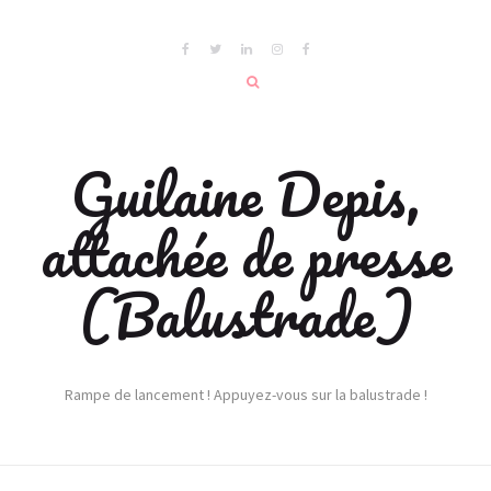
Guilaine Depis,
attachée de presse
(Balustrade)
Rampe de lancement ! Appuyez-vous sur la balustrade !