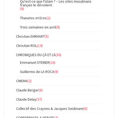
Qu'est-ce que l'islam ? – Les sites musulmans
français le dévoilent.
(9)
Thanatos et Eros
(2)
Trois semaines en avril
(9)
Christian EHRHART
(5)
Christian ROL
(19)
CHRONIQUES DU ÇÀ ET LÀ
(30)
Emmanuel STEINER
(16)
Guillermo de LA ROCA
(9)
CINEMA
(2)
Claude Berger
(8)
Claude Delay
(37)
Collectif des Crayons & Jacques Seidmann
(8)
CONFERENCES & DEBATS
(7)