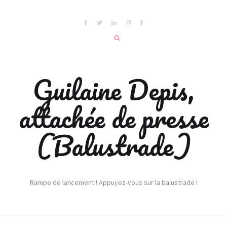
Guilaine Depis,
attachée de presse
(Balustrade)
Rampe de lancement ! Appuyez-vous sur la balustrade !