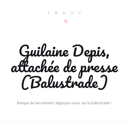
Guilaine Depis,
attachée de presse
(Balustrade)
Rampe de lancement ! Appuyez-vous sur la balustrade !