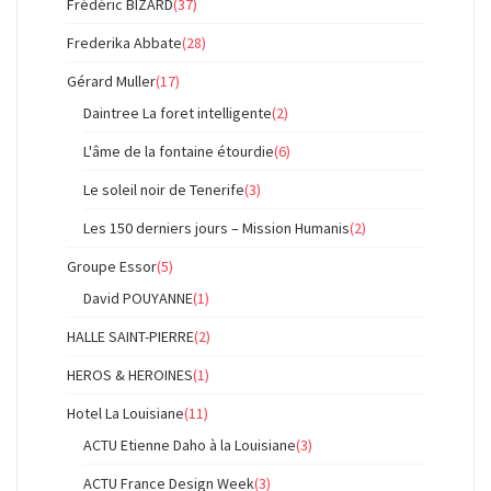
Frédéric BIZARD
(37)
Frederika Abbate
(28)
Gérard Muller
(17)
Daintree La foret intelligente
(2)
L'âme de la fontaine étourdie
(6)
Le soleil noir de Tenerife
(3)
Les 150 derniers jours – Mission Humanis
(2)
Groupe Essor
(5)
David POUYANNE
(1)
HALLE SAINT-PIERRE
(2)
HEROS & HEROINES
(1)
Hotel La Louisiane
(11)
ACTU Etienne Daho à la Louisiane
(3)
ACTU France Design Week
(3)