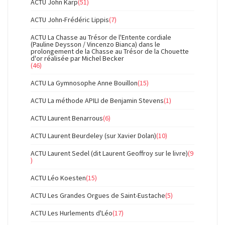
ACTU John Karp
(51)
ACTU John-Frédéric Lippis
(7)
ACTU La Chasse au Trésor de l'Entente cordiale
(Pauline Deysson / Vincenzo Bianca) dans le
prolongement de la Chasse au Trésor de la Chouette
d'or réalisée par Michel Becker
(46)
ACTU La Gymnosophe Anne Bouillon
(15)
ACTU La méthode APILI de Benjamin Stevens
(1)
ACTU Laurent Benarrous
(6)
ACTU Laurent Beurdeley (sur Xavier Dolan)
(10)
ACTU Laurent Sedel (dit Laurent Geoffroy sur le livre)
(9
)
ACTU Léo Koesten
(15)
ACTU Les Grandes Orgues de Saint-Eustache
(5)
ACTU Les Hurlements d'Léo
(17)