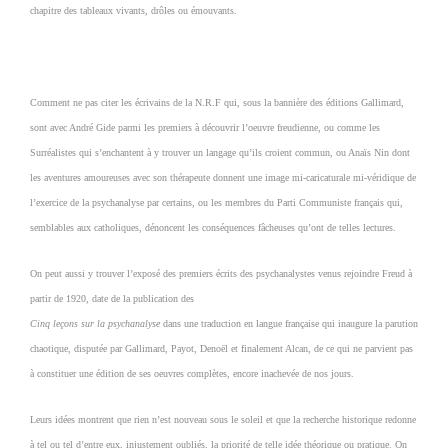
chapitre des tableaux vivants, drôles ou émouvants.
Comment ne pas citer les écrivains de la N.R.F qui, sous la bannière des éditions Gallimard,
sont avec André Gide parmi les premiers à découvrir l’oeuvre freudienne, ou comme les
Surréalistes qui s’enchantent à y trouver un langage qu’ils croient commun, ou Anaïs Nin dont
les aventures amoureuses avec son thérapeute donnent une image mi-caricaturale mi-véridique de
l’exercice de la psychanalyse par certains, ou les membres du Parti Communiste français qui,
semblables aux catholiques, dénoncent les conséquences fâcheuses qu’ont de telles lectures.
On peut aussi y trouver l’exposé des premiers écrits des psychanalystes venus rejoindre Freud à
partir de 1920, date de la publication des
Cinq leçons sur la psychanalyse
dans une traduction en langue française qui inaugure la parution
chaotique, disputée par
Gallimard, Payot, Denoël et finalement Alcan, de ce qui ne parvient pas
à constituer une édition de ses oeuvres complètes, encore inachevée de nos jours.
Leurs idées montrent que rien n’est nouveau sous le soleil et que la recherche historique redonne
à tel ou tel d’entre eux, injustement oubliés, la priorité de telle idée théorique ou pratique. On