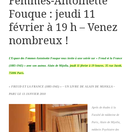
Femmes-Antoinette
Fouque : jeudi 11
février à 19 h – Venez
nombreux !
L’Espace des Femmes-Antoinette Fouque vous invite à une soirée sur « Freud et la France
(1885-1945) » avec son auteur, Alain de Mijolla,
jeudi 11 février à 19 heures. 35 rue Jacob,
75006 Paris
.
« FREUD ET LA FRANCE (1885-1945) » – UN LIVRE DE ALAIN DE MIJOLLA –
PARU LE 13 JANVIER 2010
Après de études à la
Faculté de médecine de
Paris, Alain de Mijolla,
médecin Psychiatre des