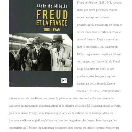
Freud en France, 1885-1945, r
aconte,
année par année présentées comme
autant de chapitres, la lente
progression du personnage de Freud et
de ses idées dans le milieu médical et
culturel français.
Depuis son séjour
chez le professeur J.M. Charcot en
1885, chaque année brosse un tableau
des images que l’on se fait de Freud,
jusqu’à sa mort en 1939, et des
psychanalystes français jusqu’au
lendemain de la Seconde Guerre
mondiale, en 1945.
Correspondances
privées autour de problèmes que posent la pénétration des théories freudiennes comme la
naissance du mouvement psychanalytique et la création de la Société Psychanalytique de Paris,
puis de la
Revue Française de Psychanalyse,
articles de critique ou de louanges dans les
journaux médicaux et philosophiques ou dans des magazines plus légers, interviews par les
journalistes de l’époque, de nombreux documents mal connus ou inédits forment chapitre par