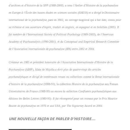
d’archives et d’histoire de la SPP (1988-2000), a
tenu l’
Atelier d’Histoire de la psychanalyse
en Europe
à l’École des hautes études
en sciences sociales (EHESS) et a dirigé le
Dictionnaire
international de la
psychanalyse,
paru en 2002, un ouvrage magistral qui a fait date, connu
pour
sa richesse et son ouverture d’esprit, traduit en anglais, en espagnol
et en brésilien (2005). Il
fut membre de
l’International Society of Political
Psychology
(1989-2003), de
l’American
Academy of Psychoanalysis
(1990-2001), et du
Conceptual and Empirical Research Commitee
de
l’Association internationale de psychanalyse (IPA) entre 2002 et 2004.
Créateur en 1985 et président honoraire de
l’Association
Internationale d’Histoire de la
Psychanalyse
(AIHP), Alain de Mijolla
a écrit plus de quatre-vingt dix articles
psychanalytiques et dirigé
de nombreuses revues ou collections comme la
Revue internationale
d’histoire de la psychanalyse
(1988-93), la collection
Histoire de la psychanalyse
aux Presses
Universitaires de France (1988-99) ou
encore la collection
Confluents psychanalytiques
aux
éditions les Belles
Lettres (1980-93). Il fut récompensé
pour ses travaux par le Prix
Maurice
Bouvet de psychanalyse
en 1976 et aux USA, par The
Sigourney Award en 2004.
UNE NOUVELLE FAÇON DE PARLER D’HISTOIRE…