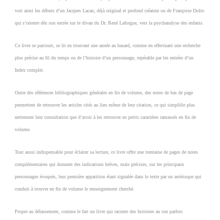
voit ainsi les débuts d’un Jacques Lacan, déjà original et profond créateur ou de Françoise Dolto
qui s’oriente dès son entrée sur le divan du Dr. René Laforgue, vers la psychanalyse des enfants.
Ce livre se parcourt, se lit en trouvant une année au hasard, comme en effectuant une recherche
plus précise au fil du temps ou de l’histoire d’un personnage, repérable par les entrées d’un
Index complet.
Outre des références bibliographiques générales en fin de volume, des notes de bas de page
permettent de retrouver les articles cités au lieu même de leur citation, ce qui simplifie plus
nettement leur consultation que d’avoir à les retrouver en petits caractères ramassés en fin de
volume.
Tout aussi indispensable pour éclairer sa lecture, ce livre offre une trentaine de pages de notes
complémentaires qui donnent des indications brèves, mais précises, sur les principaux
personnages évoqués, leur première apparition étant signalée dans le texte par un astérisque qui
conduit à trouver en fin de volume le renseignement cherché.
Propre au délassement, comme le fait un livre qui raconte des histoires au ton parfois