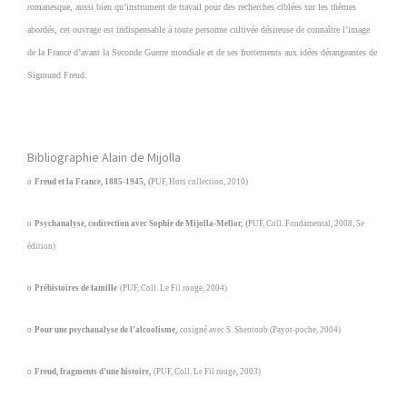
romanesque, aussi bien qu’instrument de travail pour des recherches ciblées sur les thèmes
abordés, cet ouvrage est indispensable à toute personne cultivée désireuse
de connaître l’image
de la France d’avant la Seconde Guerre mondiale et de ses frottements aux idées dérangeantes de
Sigmund Freud.
Bibliographie Alain de Mijolla
o
Freud et la France, 1885-1945
,
(
PUF, Hors collection, 2010)
o
Psychanalyse, codirection avec Sophie de Mijolla-Mellor
,
(
PUF, Coll. Fondamental, 2008, 5
e
édition)
o
Préhistoires de famille
(PUF, Coll. Le Fil rouge, 2004)
o
Pour une psychanalyse de l’alcoolisme
,
cosigné avec S. Shentoub (Payot-poche, 2004)
o
Freud, fragments d’une histoire
,
(PUF, Coll. Le Fil rouge, 2003)