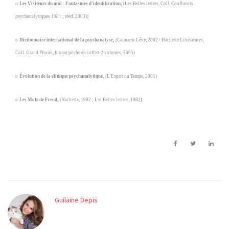
o
Les Visiteurs du moi : Fantasmes d’identification
,
(Les Belles lettres, Coll. Confluents
psychanalytiques 1981 ; rééd. 2003))
o
Dictionnaire international de la psychanalyse,
(Calmann-Lévy, 2002 / Hachette Littératures,
Coll. Grand Pluriel, format poche en coffret 2 volumes, 2005)
o
Évolution de la clinique psychanalytique,
(L’Esprit du Temps, 2001)
o
Les Mots de Freud,
(Hachette, 1982 ; Les Belles lettres, 1982
)
Guilaine Depis