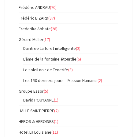
Frédéric ANDRAU
(70)
Frédéric BIZARD
(37)
Frederika Abbate
(28)
Gérard Muller
(17)
Daintree La foret intelligente
(2)
L'âme de la fontaine étourdie
(6)
Le soleil noir de Tenerife
(3)
Les 150 derniers jours – Mission Humanis
(2)
Groupe Essor
(5)
David POUYANNE
(1)
HALLE SAINT-PIERRE
(2)
HEROS & HEROINES
(1)
Hotel La Louisiane
(11)