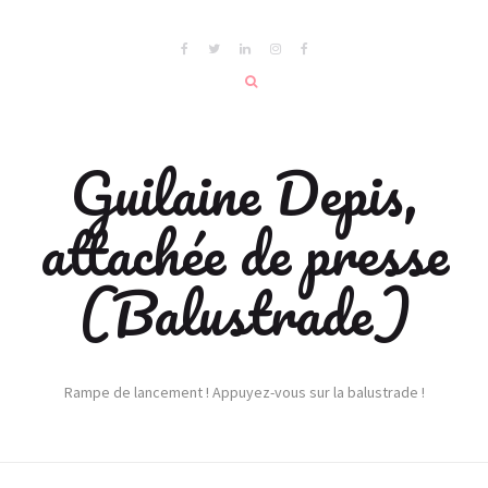
Guilaine Depis,
attachée de presse
(Balustrade)
Rampe de lancement ! Appuyez-vous sur la balustrade !