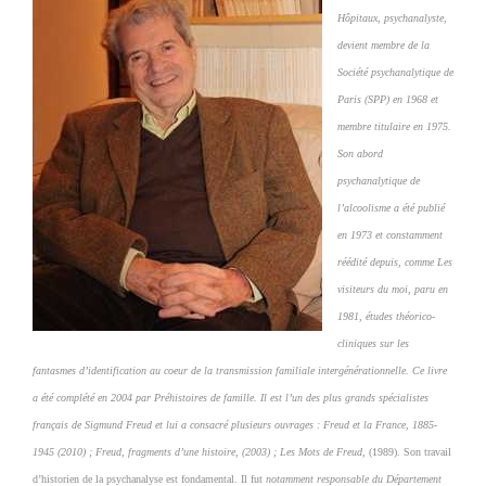
Hôpitaux, psychanalyste,
devient membre de la
Société psychanalytique de
Paris (SPP) en
1968 et
membre titulaire en 1975.
Son abord
psychanalytique de
l’alcoolisme a été publié
en 1973 et constamment
réédité depuis, comme
Les
visiteurs du moi,
paru en
1981, études
théorico-
cliniques sur les
fantasmes d’identification au coeur de la transmission familiale
intergénérationnelle. Ce livre
a été complété en 2004 par
Préhistoires de famille.
Il est l’un des plus grands spécialistes
français de Sigmund Freud et lui a consacré plusieurs
ouvrages :
Freud et la France, 1885-
1945 (2010) ; Freud, fragments d’une histoire, (2003) ;
Les
Mots de Freud,
(1989). Son travail
d’historien de la psychanalyse est fondamental. Il fut
notamment responsable du Département