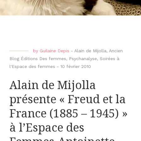
by
Guilaine Depis
-
Alain de Mijolla
,
Ancien
Blog Éditions Des femmes
,
Psychanalyse
,
Soirées à
l'Espace des femmes
-
10 février 2010
Alain de Mijolla
présente « Freud et la
France (1885 – 1945) »
à l’Espace des