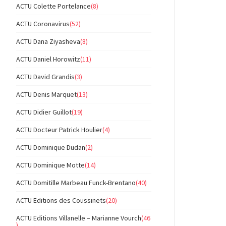
ACTU Colette Portelance
(8)
ACTU Coronavirus
(52)
ACTU Dana Ziyasheva
(8)
ACTU Daniel Horowitz
(11)
ACTU David Grandis
(3)
ACTU Denis Marquet
(13)
ACTU Didier Guillot
(19)
ACTU Docteur Patrick Houlier
(4)
ACTU Dominique Dudan
(2)
ACTU Dominique Motte
(14)
ACTU Domitille Marbeau Funck-Brentano
(40)
ACTU Editions des Coussinets
(20)
ACTU Editions Villanelle – Marianne Vourch
(46
)