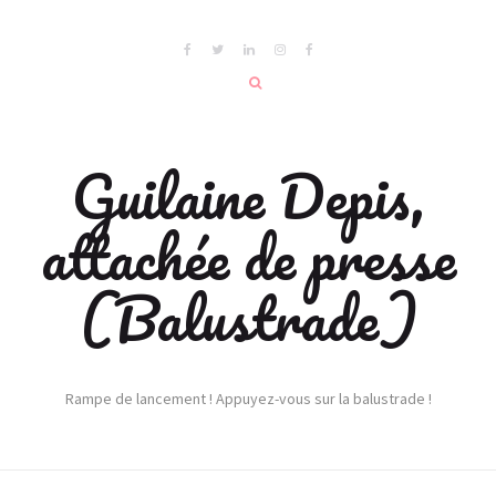
Guilaine Depis,
attachée de presse
(Balustrade)
Rampe de lancement ! Appuyez-vous sur la balustrade !