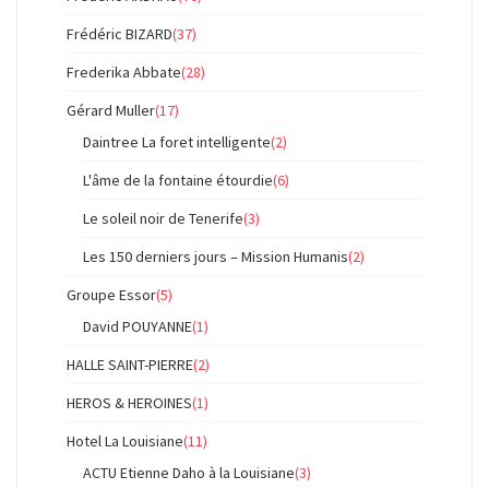
Frédéric BIZARD
(37)
Frederika Abbate
(28)
Gérard Muller
(17)
Daintree La foret intelligente
(2)
L'âme de la fontaine étourdie
(6)
Le soleil noir de Tenerife
(3)
Les 150 derniers jours – Mission Humanis
(2)
Groupe Essor
(5)
David POUYANNE
(1)
HALLE SAINT-PIERRE
(2)
HEROS & HEROINES
(1)
Hotel La Louisiane
(11)
ACTU Etienne Daho à la Louisiane
(3)