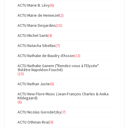
ACTU Marie B. Lévy
(6)
ACTU Marie de Hennezel
(2)
ACTU Marie Desjardins
(15)
ACTU Michel Santi
(4)
ACTU Natacha Sibellas
(7)
ACTU Nathalie de Baudry d'Asson
(13)
ACTU Nathalie Ganem ("Rendez-vous à l'Elysée"
théâtre Napoléon-Fouché)
(15)
ACTU Nathan Juste
(6)
ACTU New Flore Music (Jean-François Charles & Anika
Kildegaard)
(6)
ACTU Nicolas Gorodetzky
(7)
ACTU Othman Ihraï
(9)