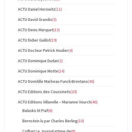
ACTU Daniel Horowitz
(11)
ACTU David Grandis
(3)
ACTU Denis Marquet
(13)
ACTU Didier Guillot
(19)
ACTU Docteur Patrick Houlier
(4)
ACTU Dominique Dudan
(2)
ACTU Dominique Motte
(14)
ACTU Domitille Marbeau Funck-Brentano
(40)
ACTU Editions des Coussinets
(20)
ACTU Editions Villanelle – Marianne Vourch
(46)
Balasko lit Piaf
(6)
Bernstein lu par Charles Berling
(10)
Coffret Le Journal intime de
(8)