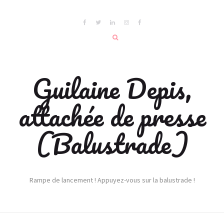
Guilaine Depis,
attachée de presse
(Balustrade)
Rampe de lancement ! Appuyez-vous sur la balustrade !