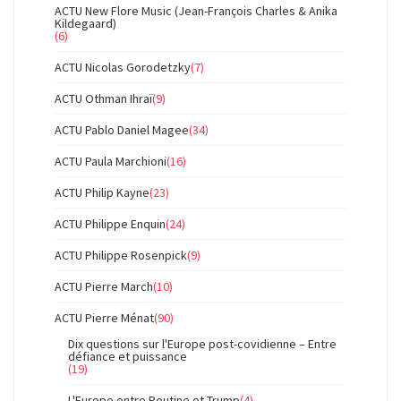
ACTU New Flore Music (Jean-François Charles & Anika
Kildegaard)
(6)
ACTU Nicolas Gorodetzky
(7)
ACTU Othman Ihraï
(9)
ACTU Pablo Daniel Magee
(34)
ACTU Paula Marchioni
(16)
ACTU Philip Kayne
(23)
ACTU Philippe Enquin
(24)
ACTU Philippe Rosenpick
(9)
ACTU Pierre March
(10)
ACTU Pierre Ménat
(90)
Dix questions sur l'Europe post-covidienne – Entre
défiance et puissance
(19)
L'Europe entre Poutine et Trump
(4)