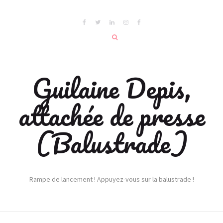
Guilaine Depis,
attachée de presse
(Balustrade)
Rampe de lancement ! Appuyez-vous sur la balustrade !