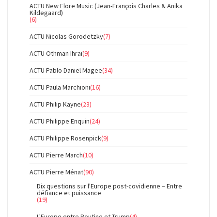
ACTU New Flore Music (Jean-François Charles & Anika
Kildegaard)
(6)
ACTU Nicolas Gorodetzky
(7)
ACTU Othman Ihraï
(9)
ACTU Pablo Daniel Magee
(34)
ACTU Paula Marchioni
(16)
ACTU Philip Kayne
(23)
ACTU Philippe Enquin
(24)
ACTU Philippe Rosenpick
(9)
ACTU Pierre March
(10)
ACTU Pierre Ménat
(90)
Dix questions sur l'Europe post-covidienne – Entre
défiance et puissance
(19)
L'Europe entre Poutine et Trump
(4)