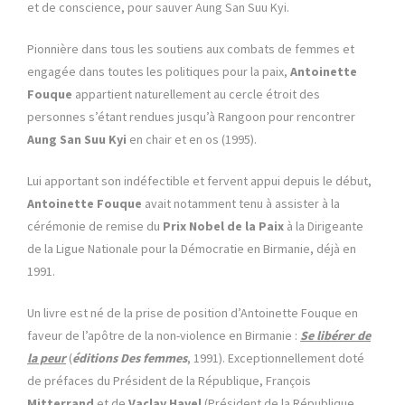
et de conscience, pour sauver Aung San Suu Kyi.
Pionnière dans tous les soutiens aux combats de femmes et
engagée dans toutes les politiques pour la paix,
Antoinette
Fouque
appartient naturellement au cercle étroit des
personnes s’étant rendues jusqu’à Rangoon pour rencontrer
Aung San Suu Kyi
en chair et en os (1995).
Lui apportant son indéfectible et fervent appui depuis le début,
Antoinette Fouque
avait notamment tenu à assister à la
cérémonie de remise du
Prix Nobel de la Paix
à la Dirigeante
de la Ligue Nationale pour la Démocratie en Birmanie, déjà en
1991.
Un livre est né de la prise de position d’Antoinette Fouque en
faveur de l’apôtre de la non-violence en Birmanie :
Se libérer de
la peur
(
éditions Des femmes
, 1991). Exceptionnellement doté
de préfaces du Président de la République, François
Mitterrand
et de
Vaclav Havel
(Président de la République