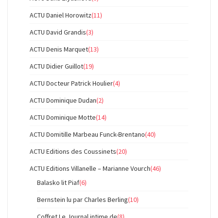
ACTU Daniel Horowitz
(11)
ACTU David Grandis
(3)
ACTU Denis Marquet
(13)
ACTU Didier Guillot
(19)
ACTU Docteur Patrick Houlier
(4)
ACTU Dominique Dudan
(2)
ACTU Dominique Motte
(14)
ACTU Domitille Marbeau Funck-Brentano
(40)
ACTU Editions des Coussinets
(20)
ACTU Editions Villanelle – Marianne Vourch
(46)
Balasko lit Piaf
(6)
Bernstein lu par Charles Berling
(10)
Coffret Le Journal intime de
(8)