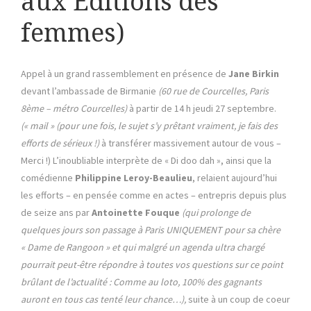
aux Editions des
femmes)
Appel à un grand rassemblement en présence de
Jane Birkin
devant l’ambassade de Birmanie
(60 rue de Courcelles, Paris
8ème – métro Courcelles)
à partir de 14 h jeudi 27 septembre.
(« mail » (pour une fois, le sujet s’y prêtant vraiment, je fais des
efforts de sérieux !)
à transférer massivement autour de vous –
Merci !) L’inoubliable interprète de « Di doo dah », ainsi que la
comédienne
Philippine Leroy-Beaulieu
, relaient aujourd’hui
les efforts – en pensée comme en actes – entrepris depuis plus
de seize ans par
Antoinette Fouque
(qui prolonge de
quelques jours son passage à Paris UNIQUEMENT pour sa chère
« Dame de Rangoon » et qui malgré un agenda ultra chargé
pourrait peut-être répondre à toutes vos questions sur ce point
brûlant de l’actualité : Comme au loto, 100% des gagnants
auront en tous cas tenté leur chance…),
suite à un coup de coeur