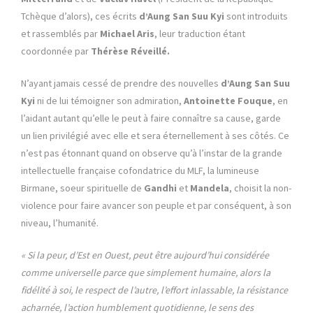
Tchèque d’alors), ces écrits
d’Aung San Suu Kyi
sont introduits
et rassemblés par
Michael Aris
, leur traduction étant
coordonnée par
Thérèse Réveillé.
N’ayant jamais cessé de prendre des nouvelles
d’Aung San Suu
Kyi
ni de lui témoigner son admiration,
Antoinette Fouque
, en
l’aidant autant qu’elle le peut à faire connaître sa cause, garde
un lien privilégié avec elle et sera éternellement à ses côtés. Ce
n’est pas étonnant quand on observe qu’à l’instar de la grande
intellectuelle française cofondatrice du MLF, la lumineuse
Birmane, soeur spirituelle de
Gandhi
et
Mandela
, choisit la non-
violence pour faire avancer son peuple et par conséquent, à son
niveau, l’humanité.
« Si la peur, d’Est en Ouest, peut être aujourd’hui considérée
comme universelle parce que simplement humaine, alors la
fidélité à soi, le respect de l’autre, l’effort inlassable, la résistance
acharnée, l’action humblement quotidienne, le sens des