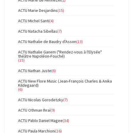
ACTU Marie de Hennezel
(2)
ACTU Marie Desjardins
(15)
ACTU Michel Santi
(4)
ACTU Natacha Sibellas
(7)
ACTU Nathalie de Baudry d'Asson
(13)
ACTU Nathalie Ganem ("Rendez-vous à l'Elysée"
théâtre Napoléon-Fouché)
(15)
ACTU Nathan Juste
(6)
ACTU New Flore Music (Jean-François Charles & Anika
Kildegaard)
(6)
ACTU Nicolas Gorodetzky
(7)
ACTU Othman Ihraï
(9)
ACTU Pablo Daniel Magee
(34)
ACTU Paula Marchioni
(16)