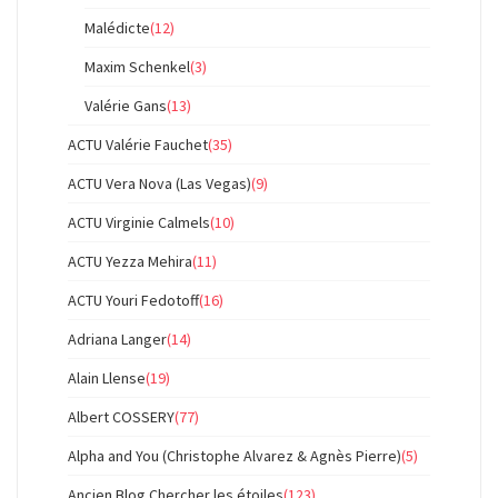
Malédicte
(12)
Maxim Schenkel
(3)
Valérie Gans
(13)
ACTU Valérie Fauchet
(35)
ACTU Vera Nova (Las Vegas)
(9)
ACTU Virginie Calmels
(10)
ACTU Yezza Mehira
(11)
ACTU Youri Fedotoff
(16)
Adriana Langer
(14)
Alain Llense
(19)
Albert COSSERY
(77)
Alpha and You (Christophe Alvarez & Agnès Pierre)
(5)
Ancien Blog Chercher les étoiles
(123)