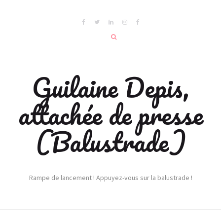
Guilaine Depis,
attachée de presse
(Balustrade)
Rampe de lancement ! Appuyez-vous sur la balustrade !