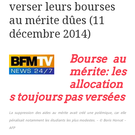
verser leurs bourses
au mérite dûes (11
décembre 2014)
Bourse au
mérite: les
allocation
s toujours pas versées
La suppression des aides au mérite avait créé une polémique, car elle
pénalisait notamment les étudiants les plus modestes. – © Boris Horvat –
AFP