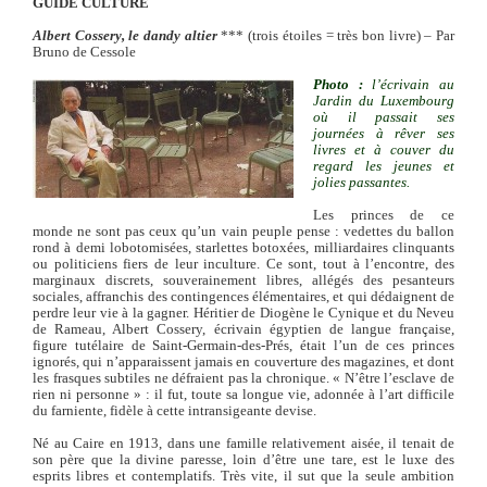
GUIDE CULTURE
Albert Cossery, le dandy altier
*** (trois étoiles = très bon livre)
– Par
Bruno de Cessole
Photo :
l’écrivain au
Jardin du Luxembourg
où il passait ses
journées à rêver ses
livres et à couver du
regard les jeunes et
jolies passantes.
Les princes de ce
monde ne sont pas ceux qu’un vain peuple pense : vedettes du ballon
rond à demi lobotomisées, starlettes botoxées, milliardaires clinquants
ou politiciens fiers de leur inculture. Ce sont, tout à l’encontre, des
marginaux discrets, souverainement libres, allégés des pesanteurs
sociales, affranchis des contingences élémentaires, et qui dédaignent de
perdre leur vie à la gagner.
Héritier de Diogène le Cynique et du Neveu
de Rameau, Albert Cossery, écrivain égyptien de langue française,
figure tutélaire de Saint-Germain-des-Prés, était l’un de ces princes
ignorés, qui n’apparaissent jamais en couverture des magazines, et dont
les frasques subtiles ne défraient pas la chronique. « N’être l’esclave de
rien ni personne » : il fut, toute sa longue vie, adonnée à l’art difficile
du farniente, fidèle à cette intransigeante devise.
Né au Caire en 1913, dans une famille relativement aisée, il tenait de
son père que la divine paresse, loin d’être une tare, est le luxe des
esprits libres et contemplatifs. Très vite, il sut que la seule ambition