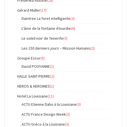
Frederika Abbate
(28)
Gérard Muller
(17)
Daintree La foret intelligente
(2)
L'âme de la fontaine étourdie
(6)
Le soleil noir de Tenerife
(3)
Les 150 derniers jours – Mission Humanis
(2)
Groupe Essor
(5)
David POUYANNE
(1)
HALLE SAINT-PIERRE
(2)
HEROS & HEROINES
(1)
Hotel La Louisiane
(11)
ACTU Etienne Daho à la Louisiane
(3)
ACTU France Design Week
(3)
ACTU Gréco à la Louisiane
(3)