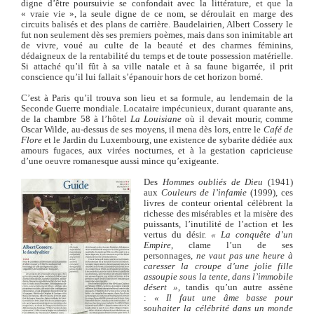
digne d’être poursuivie se confondait avec la littérature, et que la
« vraie vie », la seule digne de ce nom, se déroulait en marge des
circuits balisés et des plans de carrière. Baudelairien, Albert Cossery le
fut non seulement dès ses premiers poèmes, mais dans son inimitable art
de vivre, voué au culte de la beauté et des charmes féminins,
dédaigneux de la rentabilité du temps et de toute possession matérielle.
Si attaché qu’il fût à sa ville natale et à sa faune bigarrée, il prit
conscience qu’il lui fallait s’épanouir hors de cet horizon borné.
C’est à Paris qu’il trouva son lieu et sa formule, au lendemain de la
Seconde Guerre mondiale. Locataire impécunieux, durant quarante ans,
de la chambre 58 à l’hôtel
La Louisiane
où il devait mourir, comme
Oscar Wilde, au-dessus de ses moyens, il mena dès lors, entre le
Café de
Flore
et le Jardin du Luxembourg, une existence de sybarite dédiée aux
amours fugaces, aux virées nocturnes, et à la gestation capricieuse
d’une oeuvre romanesque aussi mince qu’exigeante.
Des
Hommes oubliés de Dieu
(1941)
aux
Couleurs de l’infamie
(1999), ces
livres de conteur oriental célèbrent la
richesse des misérables et la misère des
puissants, l’inutilité de l’action et les
vertus du désir.
« La conquête d’un
Empire
, clame l’un de ses
personnages,
ne vaut pas une heure à
caresser la croupe d’une jolie fille
assoupie sous la tente, dans l’immobile
désert »
, tandis qu’un autre assène
:
« Il faut une âme basse pour
souhaiter la célébrité dans un monde