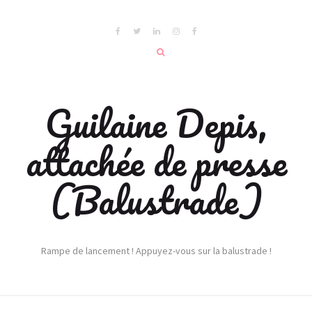
Guilaine Depis,
attachée de presse
(Balustrade)
Rampe de lancement ! Appuyez-vous sur la balustrade !