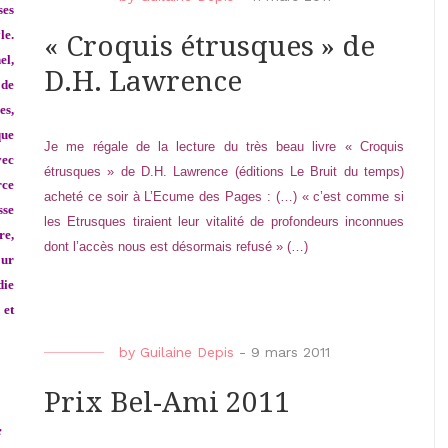
ses
le.
« Croquis étrusques » de
el,
D.H. Lawrence
 de
es,
que
Je me régale de la lecture du très beau livre « Croquis
vec
étrusques » de D.H. Lawrence (éditions Le Bruit du temps)
rce
acheté ce soir à L’Ecume des Pages : (…) « c’est comme si
sse
les Etrusques tiraient leur vitalité de profondeurs inconnues
re,
dont l’accès nous est désormais refusé » (…)
our
die
 et
by
Guilaine Depis
-
9 mars 2011
Prix Bel-Ami 2011
e