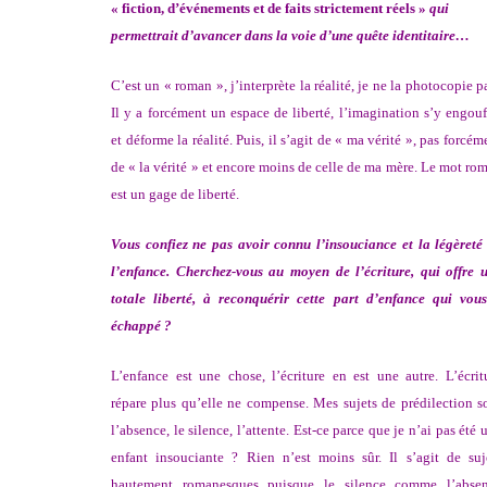
« fiction, d’événements et de faits strictement réels »
qui
permettrait d’avancer dans la voie d’une quête identitaire…
C’est un « roman », j’interprète la réalité, je ne la photocopie p
Il y a forcément un espace de liberté, l’imagination s’y engouf
et déforme la réalité. Puis, il s’agit de « ma vérité », pas forcém
de « la vérité » et encore moins de celle de ma mère. Le mot ro
est un gage de liberté.
Vous confiez ne pas avoir connu l’insouciance et la légèreté
l’enfance. Cherchez-vous au moyen de l’écriture, qui offre 
totale liberté, à reconquérir cette part d’enfance qui vou
échappé ?
L’enfance est une chose, l’écriture en est une autre. L’écrit
répare plus qu’elle ne compense. Mes sujets de prédilection s
l’absence, le silence, l’attente. Est-ce parce que je n’ai pas été 
enfant insouciante ? Rien n’est moins sûr. Il s’agit de suj
hautement romanesques puisque le silence comme l’abse