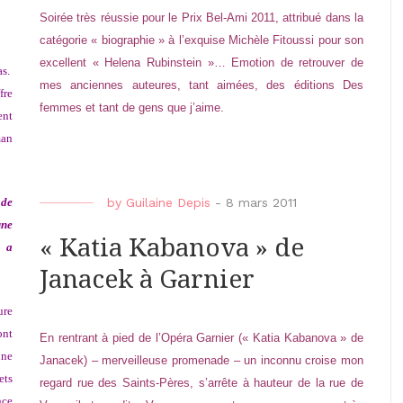
Soirée très réussie pour le Prix Bel-Ami 2011, attribué dans la
catégorie « biographie » à l’exquise Michèle Fitoussi pour son
excellent « Helena Rubinstein »… Emotion de retrouver de
as.
mes anciennes auteures, tant aimées, des éditions Des
fre
femmes et tant de gens que j’aime.
ent
man
 de
by
Guilaine Depis
-
8 mars 2011
une
« Katia Kabanova » de
s a
Janacek à Garnier
ure
ont
En rentrant à pied de l’Opéra Garnier (« Katia Kabanova » de
une
Janacek) – merveilleuse promenade – un inconnu croise mon
ets
regard rue des Saints-Pères, s’arrête à hauteur de la rue de
nce