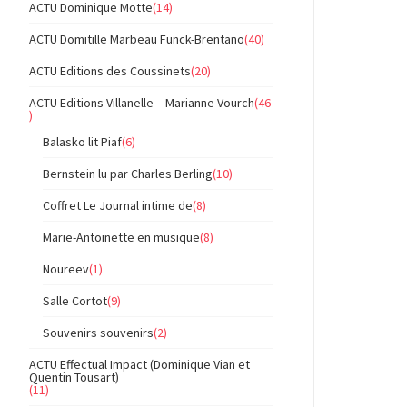
ACTU Dominique Motte
(14)
ACTU Domitille Marbeau Funck-Brentano
(40)
ACTU Editions des Coussinets
(20)
ACTU Editions Villanelle – Marianne Vourch
(46
)
Balasko lit Piaf
(6)
Bernstein lu par Charles Berling
(10)
Coffret Le Journal intime de
(8)
Marie-Antoinette en musique
(8)
Noureev
(1)
Salle Cortot
(9)
Souvenirs souvenirs
(2)
ACTU Effectual Impact (Dominique Vian et
Quentin Tousart)
(11)