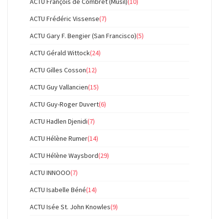
ACTU François de Combret (Musil)
(10)
ACTU Frédéric Vissense
(7)
ACTU Gary F. Bengier (San Francisco)
(5)
ACTU Gérald Wittock
(24)
ACTU Gilles Cosson
(12)
ACTU Guy Vallancien
(15)
ACTU Guy-Roger Duvert
(6)
ACTU Hadlen Djenidi
(7)
ACTU Hélène Rumer
(14)
ACTU Hélène Waysbord
(29)
ACTU INNOOO
(7)
ACTU Isabelle Béné
(14)
ACTU Isée St. John Knowles
(9)