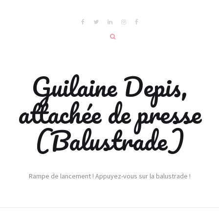
Guilaine Depis,
attachée de presse
(Balustrade)
Rampe de lancement ! Appuyez-vous sur la balustrade !