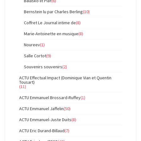
Balasko lit Piaf
(6)
Bernstein lu par Charles Berling
(10)
Coffret Le Journal intime de
(8)
Marie-Antoinette en musique
(8)
Noureev
(1)
Salle Cortot
(9)
Souvenirs souvenirs
(2)
ACTU Effectual Impact (Dominique Vian et Quentin
Tousart)
(11)
ACTU Emmanuel Brossard-Ruffey
(1)
ACTU Emmanuel Jaffelin
(50)
ACTU Emmanuel-Juste Duits
(8)
ACTU Eric Durand-Billaud
(7)