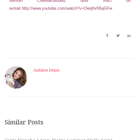
version Chéreau-Boulez dont voici un
extrait
http://www.youtube.com/watch?v=OeqHvN5qGFw
Guilaine Depis
Similar Posts