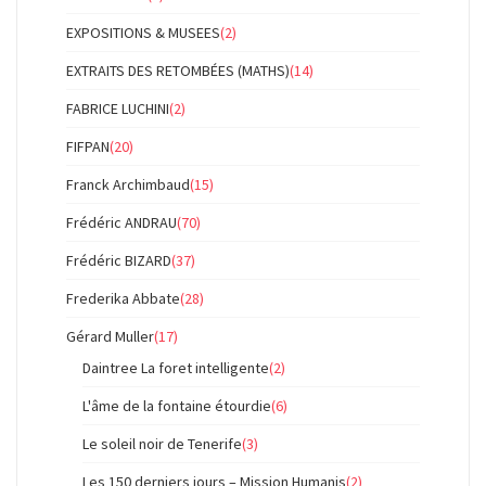
EXPOSITIONS & MUSEES
(2)
EXTRAITS DES RETOMBÉES (MATHS)
(14)
FABRICE LUCHINI
(2)
FIFPAN
(20)
Franck Archimbaud
(15)
Frédéric ANDRAU
(70)
Frédéric BIZARD
(37)
Frederika Abbate
(28)
Gérard Muller
(17)
Daintree La foret intelligente
(2)
L'âme de la fontaine étourdie
(6)
Le soleil noir de Tenerife
(3)
Les 150 derniers jours – Mission Humanis
(2)