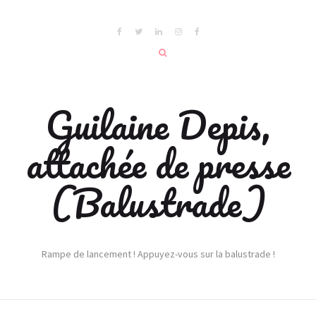
Guilaine Depis,
attachée de presse
(Balustrade)
Rampe de lancement ! Appuyez-vous sur la balustrade !