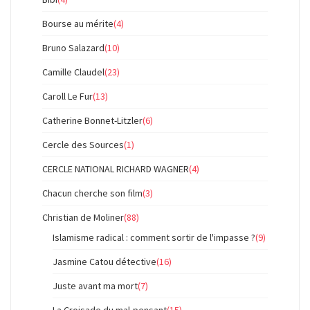
Bourse au mérite
(4)
Bruno Salazard
(10)
Camille Claudel
(23)
Caroll Le Fur
(13)
Catherine Bonnet-Litzler
(6)
Cercle des Sources
(1)
CERCLE NATIONAL RICHARD WAGNER
(4)
Chacun cherche son film
(3)
Christian de Moliner
(88)
Islamisme radical : comment sortir de l'impasse ?
(9)
Jasmine Catou détective
(16)
Juste avant ma mort
(7)
La Croisade du mal-pensant
(15)