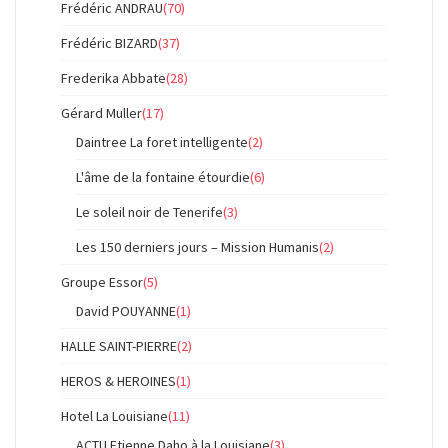
Frédéric ANDRAU
(70)
Frédéric BIZARD
(37)
Frederika Abbate
(28)
Gérard Muller
(17)
Daintree La foret intelligente
(2)
L'âme de la fontaine étourdie
(6)
Le soleil noir de Tenerife
(3)
Les 150 derniers jours – Mission Humanis
(2)
Groupe Essor
(5)
David POUYANNE
(1)
HALLE SAINT-PIERRE
(2)
HEROS & HEROINES
(1)
Hotel La Louisiane
(11)
ACTU Etienne Daho à la Louisiane
(3)