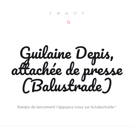
Guilaine Depis,
attachée de presse
(Balustrade)
Rampe de lancement ! Appuyez-vous sur la balustrade !