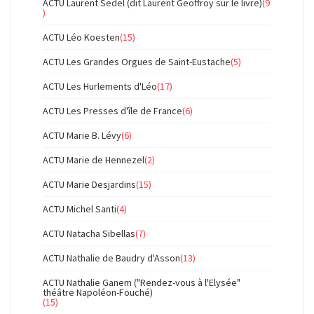
ACTU Laurent Sedel (dit Laurent Geoffroy sur le livre)
(9
)
ACTU Léo Koesten
(15)
ACTU Les Grandes Orgues de Saint-Eustache
(5)
ACTU Les Hurlements d'Léo
(17)
ACTU Les Presses d'île de France
(6)
ACTU Marie B. Lévy
(6)
ACTU Marie de Hennezel
(2)
ACTU Marie Desjardins
(15)
ACTU Michel Santi
(4)
ACTU Natacha Sibellas
(7)
ACTU Nathalie de Baudry d'Asson
(13)
ACTU Nathalie Ganem ("Rendez-vous à l'Elysée"
théâtre Napoléon-Fouché)
(15)