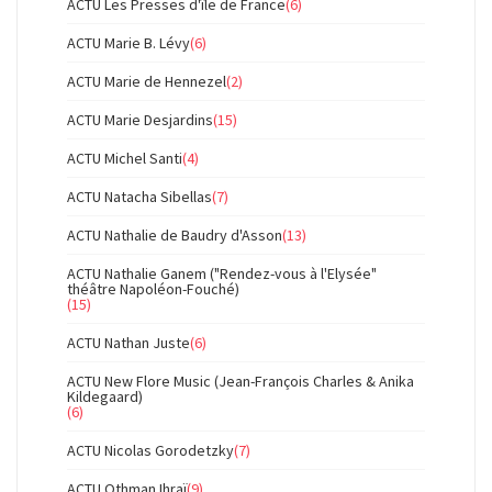
ACTU Les Presses d'île de France
(6)
ACTU Marie B. Lévy
(6)
ACTU Marie de Hennezel
(2)
ACTU Marie Desjardins
(15)
ACTU Michel Santi
(4)
ACTU Natacha Sibellas
(7)
ACTU Nathalie de Baudry d'Asson
(13)
ACTU Nathalie Ganem ("Rendez-vous à l'Elysée"
théâtre Napoléon-Fouché)
(15)
ACTU Nathan Juste
(6)
ACTU New Flore Music (Jean-François Charles & Anika
Kildegaard)
(6)
ACTU Nicolas Gorodetzky
(7)
ACTU Othman Ihraï
(9)