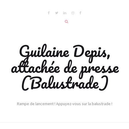
Guilaine Depis,
attachée de presse
(Balustrade)
Rampe de lancement ! Appuyez-vous sur la balustrade !