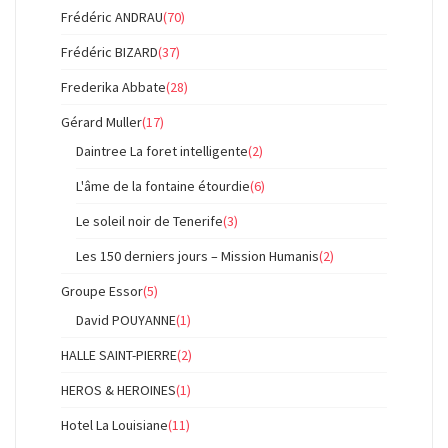
Frédéric ANDRAU
(70)
Frédéric BIZARD
(37)
Frederika Abbate
(28)
Gérard Muller
(17)
Daintree La foret intelligente
(2)
L'âme de la fontaine étourdie
(6)
Le soleil noir de Tenerife
(3)
Les 150 derniers jours – Mission Humanis
(2)
Groupe Essor
(5)
David POUYANNE
(1)
HALLE SAINT-PIERRE
(2)
HEROS & HEROINES
(1)
Hotel La Louisiane
(11)