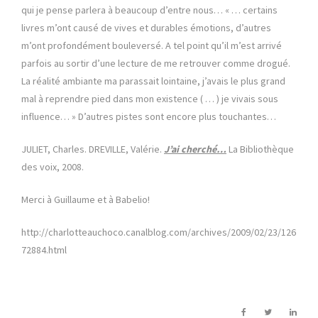
qui je pense parlera à beaucoup d’entre nous… « … certains
livres m’ont causé de vives et durables émotions, d’autres
m’ont profondément bouleversé. A tel point qu’il m’est arrivé
parfois au sortir d’une lecture de me retrouver comme drogué.
La réalité ambiante ma parassait lointaine, j’avais le plus grand
mal à reprendre pied dans mon existence ( … ) je vivais sous
influence… » D’autres pistes sont encore plus touchantes…
JULIET, Charles. DREVILLE, Valérie.
J’ai cherché…
La Bibliothèque
des voix, 2008.
Merci à Guillaume et à Babelio!
http://charlotteauchoco.canalblog.com/archives/2009/02/23/126
72884.html