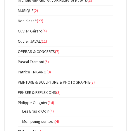
Michèle VENARD «À Voix Haute et Nue» ©
(3)
MUSIQUE
(2)
Non classé
(27)
Olivier Gérard
(4)
Olivier JAVAL
(11)
OPERAS & CONCERTS
(7)
Pascal Framont
(5)
Patrice TRIGANO
(9)
PEINTURE & SCULPTURE & PHOTOGRAPHIE
(3)
PENSEE & REFLEXIONS
(3)
Philippe Olagnier
(14)
Les Bras d'Odin
(4)
Mon poing sur les i
(4)