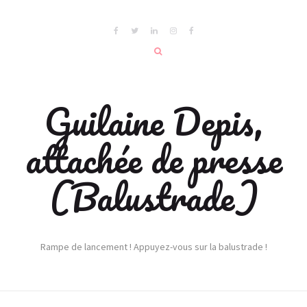
Guilaine Depis,
attachée de presse
(Balustrade)
Rampe de lancement ! Appuyez-vous sur la balustrade !