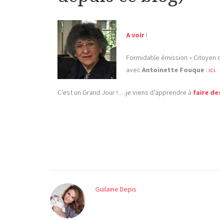
A voir
!
Formidable émission « Citoyen 
avec
Antoinette Fouque
:
ici
.
C’est un Grand Jour ! …je viens d’apprendre à
faire de
Guilaine Depis