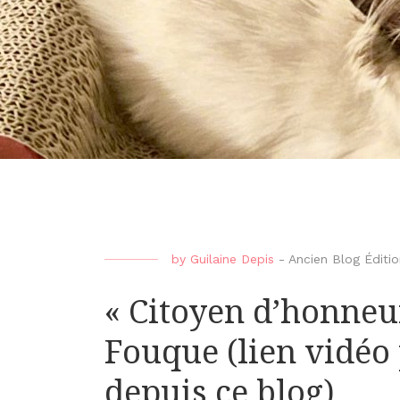
by
Guilaine Depis
-
Ancien Blog Édit
« Citoyen d’honneu
Fouque (lien vidéo
depuis ce blog)