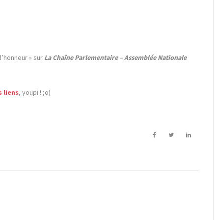
d’honneur » sur
La Chaîne Parlementaire – Assemblée Nationale
s liens
, youpi ! ;o)