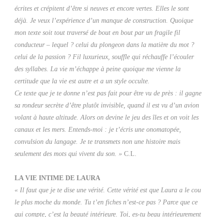
écrites et crépitent d’être si neuves et encore vertes. Elles le sont
déjà. Je veux l’expérience d’un manque de construction. Quoique
mon texte soit tout traversé de bout en bout par un fragile fil
conducteur – lequel ? celui du plongeon dans la matière du mot ?
celui de la passion ? Fil luxurieux, souffle qui réchauffe l’écouler
des syllabes. La vie m’échappe à peine quoique me vienne la
certitude que la vie est autre et a un style occulte.
Ce texte que je te donne n’est pas fait pour être vu de près : il gagne
sa rondeur secrète d’être plutôt invisible, quand il est vu d’un avion
volant à haute altitude. Alors on devine le jeu des îles et on voit les
canaux et les mers. Entends-moi : je t’écris une onomatopée,
convulsion du langage. Je te transmets non une histoire mais
seulement des mots qui vivent du son. »
C.L.
LA VIE INTIME DE LAURA
« Il faut que je te dise une vérité. Cette vérité est que Laura a le cou
le plus moche du monde. Tu t’en fiches n’est-ce pas ? Parce que ce
qui compte, c’est la beauté intérieure. Toi, es-tu beau intérieurement