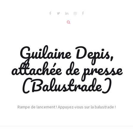
Guilaine Depis,
attachée de presse
(Balustrade)
Rampe de lancement ! Appuyez-vous sur la balustrade !