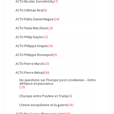
ACTU Nicolas Gorodetzky
(7)
ACTU Othman Ihraï
(9)
ACTU Pablo Daniel Magee
(34)
ACTU Paula Marchioni
(16)
ACTU Philip Kayne
(23)
ACTU Philippe Enquin
(24)
ACTU Philippe Rosenpick
(9)
ACTU Pierre March
(10)
ACTU Pierre Ménat
(90)
Dix questions sur l'Europe post-covidienne – Entre
défiance et puissance
(19)
L'Europe entre Poutine et Trump
(4)
L'Union européenne et la guerre
(38)
ACTU Prix Cazes (Brasserie Lipp)
(30)