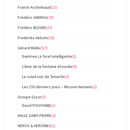
Franck Archimbaud
(15)
Frédéric ANDRAU
(70)
Frédéric BIZARD
(37)
Frederika Abbate
(28)
Gérard Muller
(17)
Daintree La foret intelligente
(2)
L'âme de la fontaine étourdie
(6)
Le soleil noir de Tenerife
(3)
Les 150 derniers jours – Mission Humanis
(2)
Groupe Essor
(5)
David POUYANNE
(1)
HALLE SAINT-PIERRE
(2)
HEROS & HEROINES
(1)