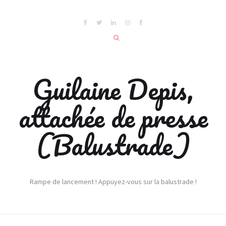
Guilaine Depis,
attachée de presse
(Balustrade)
Rampe de lancement ! Appuyez-vous sur la balustrade !