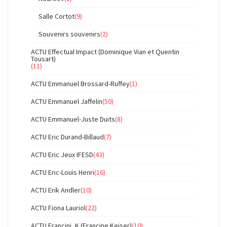
Salle Cortot
(9)
Souvenirs souvenirs
(2)
ACTU Effectual Impact (Dominique Vian et Quentin
Tousart)
(11)
ACTU Emmanuel Brossard-Ruffey
(1)
ACTU Emmanuel Jaffelin
(50)
ACTU Emmanuel-Juste Duits
(8)
ACTU Eric Durand-Billaud
(7)
ACTU Eric Jeux IFESD
(43)
ACTU Eric-Louis Henri
(16)
ACTU Erik Andler
(10)
ACTU Fiona Lauriol
(22)
ACTU Francini_K (Francine Keiser)
(10)