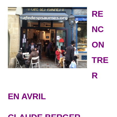
RE
NC
ON
TRE
R
EN AVRIL