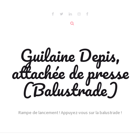
Guilaine Depis,
attachée de presse
(Balustrade)
Rampe de lancement ! Appuyez-vous sur la balustrade !