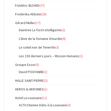
Frédéric BIZARD
(37)
Frederika Abbate
(28)
Gérard Muller
(17)
Daintree La foret intelligente
(2)
L'âme de la fontaine étourdie
(6)
Le soleil noir de Tenerife
(3)
Les 150 derniers jours – Mission Humanis
(2)
Groupe Essor
(5)
David POUYANNE
(1)
HALLE SAINT-PIERRE
(2)
HEROS & HEROINES
(1)
Hotel La Louisiane
(11)
ACTU Etienne Daho à la Louisiane
(3)