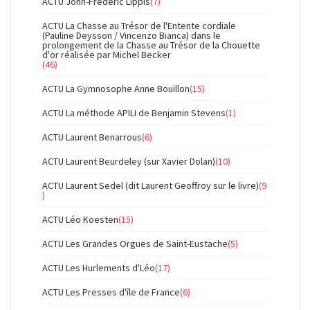
ACTU John-Frédéric Lippis
(7)
ACTU La Chasse au Trésor de l'Entente cordiale
(Pauline Deysson / Vincenzo Bianca) dans le
prolongement de la Chasse au Trésor de la Chouette
d'or réalisée par Michel Becker
(46)
ACTU La Gymnosophe Anne Bouillon
(15)
ACTU La méthode APILI de Benjamin Stevens
(1)
ACTU Laurent Benarrous
(6)
ACTU Laurent Beurdeley (sur Xavier Dolan)
(10)
ACTU Laurent Sedel (dit Laurent Geoffroy sur le livre)
(9
)
ACTU Léo Koesten
(15)
ACTU Les Grandes Orgues de Saint-Eustache
(5)
ACTU Les Hurlements d'Léo
(17)
ACTU Les Presses d'île de France
(6)