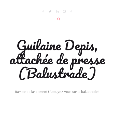
Guilaine Depis,
attachée de presse
(Balustrade)
Rampe de lancement ! Appuyez-vous sur la balustrade !