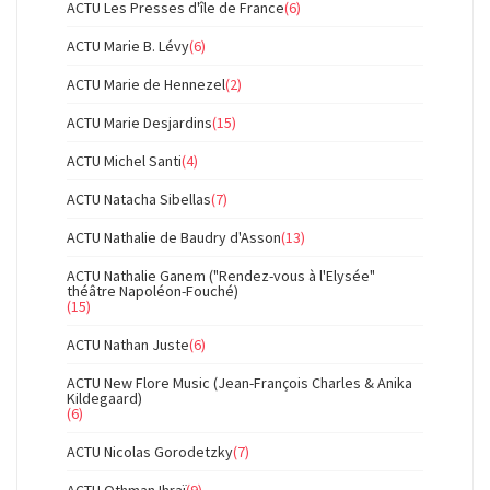
ACTU Les Presses d'île de France
(6)
ACTU Marie B. Lévy
(6)
ACTU Marie de Hennezel
(2)
ACTU Marie Desjardins
(15)
ACTU Michel Santi
(4)
ACTU Natacha Sibellas
(7)
ACTU Nathalie de Baudry d'Asson
(13)
ACTU Nathalie Ganem ("Rendez-vous à l'Elysée"
théâtre Napoléon-Fouché)
(15)
ACTU Nathan Juste
(6)
ACTU New Flore Music (Jean-François Charles & Anika
Kildegaard)
(6)
ACTU Nicolas Gorodetzky
(7)
ACTU Othman Ihraï
(9)