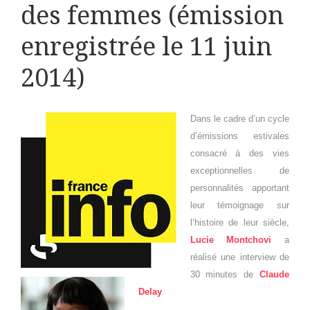
des femmes (émission
enregistrée le 11 juin
2014)
Dans le cadre d’un cycle
d’émissions estivales
consacré à des vies
exceptionnelles de
personnalités apportant
leur témoignage sur
l’histoire de leur siècle,
Lucie Montchovi
a
réalisé une interview de
30 minutes de
Claude
Delay
.