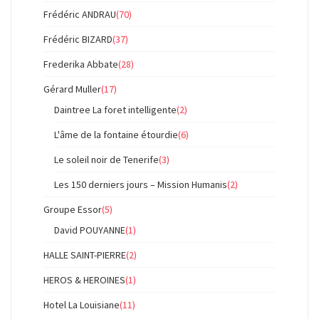
Frédéric ANDRAU
(70)
Frédéric BIZARD
(37)
Frederika Abbate
(28)
Gérard Muller
(17)
Daintree La foret intelligente
(2)
L'âme de la fontaine étourdie
(6)
Le soleil noir de Tenerife
(3)
Les 150 derniers jours – Mission Humanis
(2)
Groupe Essor
(5)
David POUYANNE
(1)
HALLE SAINT-PIERRE
(2)
HEROS & HEROINES
(1)
Hotel La Louisiane
(11)