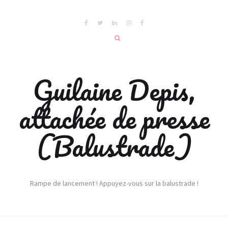
Guilaine Depis,
attachée de presse
(Balustrade)
Rampe de lancement ! Appuyez-vous sur la balustrade !