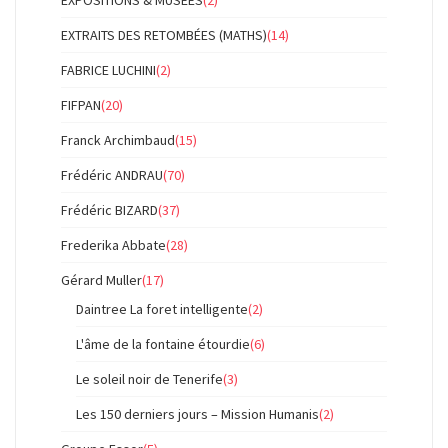
EXPOSITIONS & MUSEES
(2)
EXTRAITS DES RETOMBÉES (MATHS)
(14)
FABRICE LUCHINI
(2)
FIFPAN
(20)
Franck Archimbaud
(15)
Frédéric ANDRAU
(70)
Frédéric BIZARD
(37)
Frederika Abbate
(28)
Gérard Muller
(17)
Daintree La foret intelligente
(2)
L'âme de la fontaine étourdie
(6)
Le soleil noir de Tenerife
(3)
Les 150 derniers jours – Mission Humanis
(2)