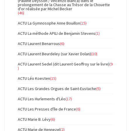
(Pauline Deysson / Vincenzo Bianca) dans le
prolongement de la Chasse au Trésor de la Chouette
d'or réalisée par Michel Becker
(46)
ACTU La Gymnosophe Anne Bouillon
(15)
ACTU La méthode APILI de Benjamin Stevens
(1)
ACTU Laurent Benarrous
(6)
ACTU Laurent Beurdeley (sur Xavier Dolan)
(10)
ACTU Laurent Sedel (dit Laurent Geoffroy sur le livre)
(9
)
ACTU Léo Koesten
(15)
ACTU Les Grandes Orgues de Saint-Eustache
(5)
ACTU Les Hurlements d'Léo
(17)
ACTU Les Presses d'île de France
(6)
ACTU Marie B. Lévy
(6)
ACTU Marie de Hennezel
(2)