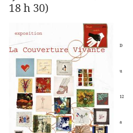
18 h 30)
D
u
12
a