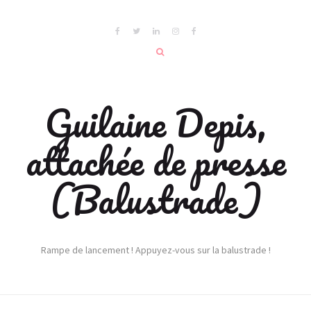
Guilaine Depis,
attachée de presse
(Balustrade)
Rampe de lancement ! Appuyez-vous sur la balustrade !