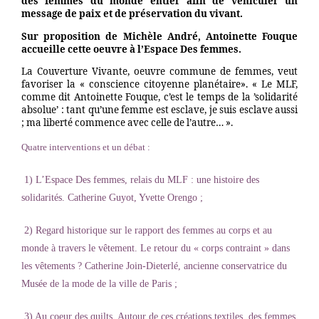
des femmes du monde entier afin de véhiculer un
message de paix et de préservation du vivant.
Sur proposition de Michèle André, Antoinette Fouque
accueille cette oeuvre à l’Espace Des femmes.
La Couverture Vivante, oeuvre commune de femmes, veut
favoriser la « conscience citoyenne planétaire». « Le MLF,
comme dit Antoinette Fouque, c’est le temps de la ’solidarité
absolue’ : tant qu’une femme est esclave, je suis esclave aussi
; ma liberté commence avec celle de l’autre… ».
Quatre interventions et un débat :
1) L’Espace Des femmes, relais du MLF : une histoire des
solidarités. Catherine Guyot, Yvette Orengo ;
2) Regard historique sur le rapport des femmes au corps et au
monde à travers le vêtement. Le retour du « corps contraint » dans
les vêtements ? Catherine Join-Dieterlé, ancienne conservatrice du
Musée de la mode de la ville de Paris ;
3) Au coeur des quilts. Autour de ces créations textiles, des femmes