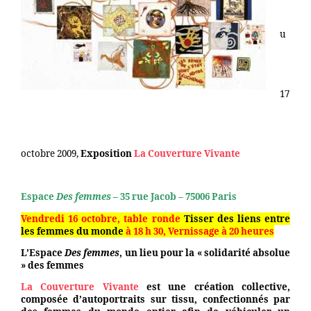
u
17
octobre 2009,
Exposition
La Couverture Vivante
Espace
Des femmes –
35 rue Jacob – 75006 Paris
Vendredi 16 octobre, table ronde
Tisser des liens entre
les femmes du monde
à 18 h 30,
Vernissage à 20 heures
L’Espace
Des femmes
, un lieu pour la « solidarité absolue
» des femmes
La Couverture Vivante
est une création collective,
composée d’autoportraits sur tissu, confectionnés par