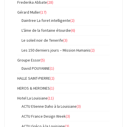
Frederika Abbate
(28)
Gérard Muller
(17)
Daintree La foret intelligente
(2)
L'âme de la fontaine étourdie
(6)
Le soleil noir de Tenerife
(3)
Les 150 derniers jours – Mission Humanis
(2)
Groupe Essor
(5)
David POUYANNE
(1)
HALLE SAINT-PIERRE
(2)
HEROS & HEROINES
(1)
Hotel La Louisiane
(11)
ACTU Etienne Daho à la Louisiane
(3)
ACTU France Design Week
(3)
ACTU Gréco à la Louisiane
(3)