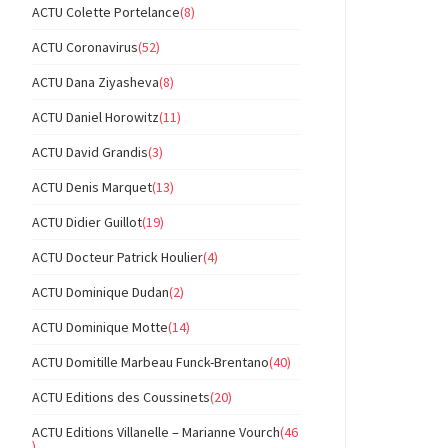
ACTU Colette Portelance
(8)
ACTU Coronavirus
(52)
ACTU Dana Ziyasheva
(8)
ACTU Daniel Horowitz
(11)
ACTU David Grandis
(3)
ACTU Denis Marquet
(13)
ACTU Didier Guillot
(19)
ACTU Docteur Patrick Houlier
(4)
ACTU Dominique Dudan
(2)
ACTU Dominique Motte
(14)
ACTU Domitille Marbeau Funck-Brentano
(40)
ACTU Editions des Coussinets
(20)
ACTU Editions Villanelle – Marianne Vourch
(46
)