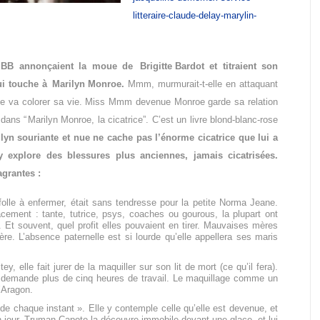
litteraire-claude-delay-marylin-
es BB annonçaient la moue de
Brigitte Bardot
et titraient son
qui touche à
Marilyn Monroe
.
Mmm, murmurait-t-elle en attaquant
nce va colorer sa vie. Miss Mmm devenue Monroe garde sa relation
dans “
Marilyn Monroe
, la cicatrice”. C’est un livre blond-blanc-rose
lyn souriante et nue ne cache pas l’énorme cicatrice que lui a
y explore des blessures plus anciennes, jamais cicatrisées.
agrantes :
folle à enfermer, était sans tendresse pour la petite Norma Jeane.
cement : tante, tutrice, psys, coaches ou gourous, la plupart ont
 Et souvent, quel profit elles pouvaient en tirer. Mauvaises mères
e. L’absence paternelle est si lourde qu’elle appellera ses maris
y, elle fait jurer de la maquiller sur son lit de mort (ce qu’il fera).
qui demande plus de cinq heures de travail. Le maquillage comme un
’Aragon.
de chaque instant ». Elle y contemple celle qu’elle est devenue, et
 jour, Truman Capote la découvre immobile devant une glace, et lui