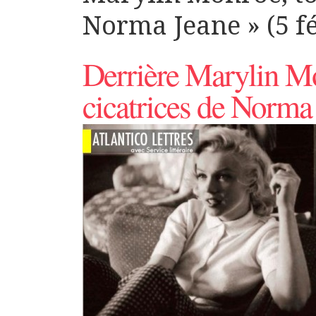
Norma Jeane » (5 f
Derrière Marylin Mo
cicatrices de Norma