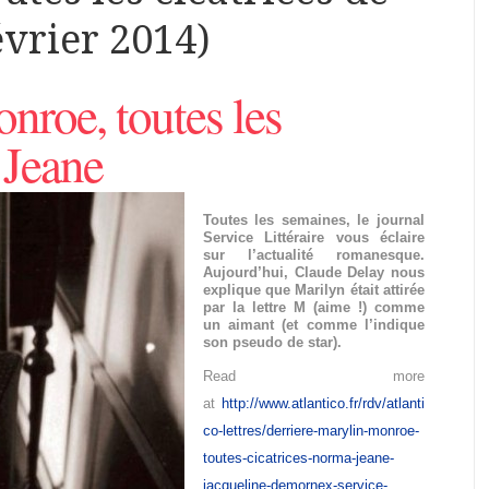
évrier 2014)
nroe, toutes les
 Jeane
Toutes les semaines, le journal
Service Littéraire vous éclaire
sur l’actualité romanesque.
Aujourd’hui, Claude Delay nous
explique que Marilyn était attirée
par la lettre M (aime !) comme
un aimant (et comme l’indique
son pseudo de star).
Read more
at
http://www.atlantico.fr/rdv/atlanti
co-lettres/derriere-marylin-monroe-
toutes-cicatrices-norma-jeane-
jacqueline-demornex-service-