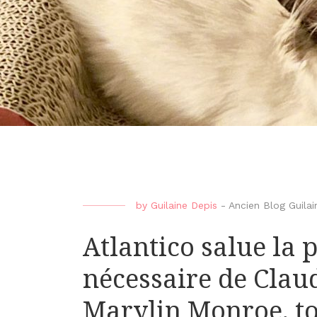
by
Guilaine Depis
-
Ancien Blog Guilai
Atlantico salue la 
nécessaire de Claud
Marylin Monroe, tou