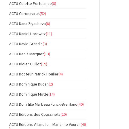
ACTU Colette Portelance
(8)
ACTU Coronavirus
(52)
ACTU Dana Ziyasheva
(8)
ACTU Daniel Horowitz
(11)
ACTU David Grandis
(3)
ACTU Denis Marquet
(13)
ACTU Didier Guillot
(19)
ACTU Docteur Patrick Houlier
(4)
ACTU Dominique Dudan
(2)
ACTU Dominique Motte
(14)
ACTU Domitille Marbeau Funck-Brentano
(40)
ACTU Editions des Coussinets
(20)
ACTU Editions Villanelle – Marianne Vourch
(46
)