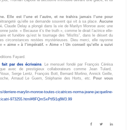
.
. Elle est l’une et l’autre, et ne trahira jamais l’une pour
étrangeté qu’elle se demande souvent qui vit à sa place.
Aucune
i.
Claude Delay a plongé dans la vie de Marilyn Monroe avec une
nne juste. « Because it’s the truth », comme le dirait l’actrice elle-
e et funèbre qu’est le tournage des “Misfits”, dans le désert du
es circonstances restées mystérieuses. Dieu merci, elle rayonne
me
« aime » à l’impératif. « Aime » ! Un conseil qu’elle a suivi
éditions Fayard.
s fait par des écrivains
. Le mensuel fondé par François Cérésa
sque avec de prestigieux collaborateurs comme Jean Tulard,
 Vitoux, Serge Lentz, François Bott, Bernard Morlino, Annick Geille,
coche, Arnaud Le Guern, Stéphanie des Horts, etc.
Pour vous
tres/derriere-marylin-monroe-toutes-cicatrices-norma-jeane-jacqueline-
e-cicatri-973255.html#8FQmSxPtl5l1q8M3.99