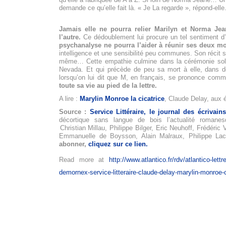
demande ce qu’elle fait là. « Je La regarde », répond-elle
Jamais elle ne pourra relier Marilyn et Norma Jeane
l’autre.
Ce dédoublement lui procure un tel sentiment d’
psychanalyse ne pourra l’aider à réunir ses deux mo
intelligence et une sensibilité peu communes. Son récit so
même… Cette empathie culmine dans la cérémonie solair
Nevada. Et qui précède de peu sa mort à elle, dans d
lorsqu’on lui dit que M, en français, se prononce com
toute sa vie au pied de la lettre.
A lire :
Marylin Monroe la cicatrice
, Claude Delay, aux 
Source :
Service Littéraire, le journal des écrivain
décortique sans langue de bois l’actualité romane
Christian Millau
, Philippe Bilger, Eric Neuhoff, Frédéric
Emmanuelle de Boysson, Alain Malraux, Philippe La
abonner,
cliquez sur ce lien.
Read more at
http://www.atlantico.fr/rdv/atlantico-let
demornex-service-litteraire-claude-delay-marylin-monro