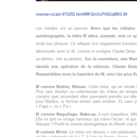
monroe-cicatri-973255.html#8FQmSxPtl5l1q8M3.99
Les initiales ont un pouvoir.
Alors que les initial
autobiographie, la lettre M attire, aimante, tout ce 
(mal) ses phrases. Ce reliquat d’un bégaiement d’enfa
démesurée avec le M, comme le souligne Claude Delay 
au-dehors, noir au-dedans.
Sur la couverture, une Mari
laissée une opération de la vésicule.
Claude Dela
Rassemblées sous la bannière du M, voici les plus fl
M comme Mother, Maman
. Cette mère, qui se révèle 
Plus tard, Marilyn va collectionner les mères de rempla
compris quel ascendant elles pouvaient prendre sur elle.
pour Marilyn, la femme enfant sans enfants. Et sans pèr
« Papa », ou « Pa ».
M comme Maquillage, Make-up.
A son maquilleur, White
Elle lui doit ce visage lumineux qui crève l’écran, et 
Masque ? Plutôt la version photogénique du Mentir vrai d
M comme Miroir.
Le miroir est devenu « son partenaire 
qu’elle a fabriquée de A à Z. Si loin de Norma Jeane… Un