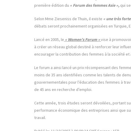
première édition du
« Forum des femmes Asie »,
qui se
Selon Mme Zieseniss de Thuin, il existe
« une très for
débats seront prochainement organisées en Turquie, 
Lancé en 2005, le
« Women’s Forum »
vise à promouvoi
à créer un réseau global destiné à renforcer leur infl
encourager la contribution des femmes à la société et 
Le forum a ainsi lancé un prix récompensant des femm
moins de 35 ans identifiées comme les talents de demai
gouvernementales pour l’éducation des femmes à trav
de 45 ans en recherche d’emploi.
Cette année, trois études seront dévoilées, portant sur
performance économique des entreprises ainsi que sur
travail.