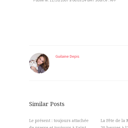
Publié le: 11/10/2007 à 06:09:24 GMT Source : AFP
Guilaine Depis
Similar Posts
Le présent : toujours attachée
La Fête de la
de presse et toujours à Saint-
20 heures à l