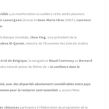
ciétés »,
la manifestation accueillera cette année plusieurs
e Lauvergeon
(Areva) et
Anne-Marie Idrac
(SNCF),
Laurence
n.
 la Banque mondiale,
Chen Ying
, vice-président de la
Lubna
Al-Qasimi
, ministre de l’économie des Emirats Arabes
strid de Belgique
, la navigatrice
Maud Fontenoy
ou
Bernard
viendra samedi autour du thème de
« la confiance dans la
sé, avec des disparités absolument considérables entre pays
femmes pour la restaurer sont essentiels »,
assure Mme
es chinoises
participera à l’élaboration du programme de la