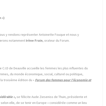
 »)
us y rendons représenter Antoinette Fouque et nous y
uverons notamment
Irène Frain
, orateur du Forum.
 C.I.D de Deauville accueille les femmes les plus influentes du
emmes, du monde économique, social, culturel ou politique,
la troisième édition du «
Forum des femmes pour l’économie et
sidérable »,
se félicite Aude Zieseniss de Thuin, présidente et
selon elle, de se tenir en Europe « considérée comme un lieu