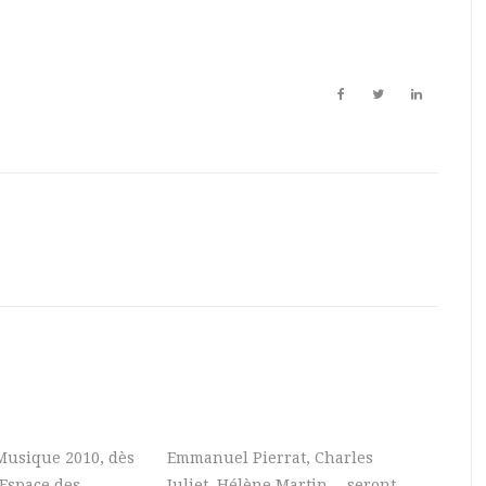
 Musique 2010, dès
Emmanuel Pierrat, Charles
’Espace des
Juliet, Hélène Martin… seront