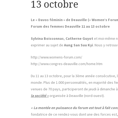
13 octobre
Le « Davos féminin » de Deauville (« Women’s Forum
Forum des femmes Deauville 11 au 13 octobre
Sylvina Boissonnas
,
Catherne Guyot
et moi-même no
exprimer au sujet de
Aung San Suu Kyi
. Nous y retro
http://www.womens-forum.com/
http://www.congres-deauville.com/home.htm
Du 11 au 13 octobre, pour la 3ème année consécutive, le
monde. Plus de 1.000 personnalités, en majorité des f
venues de 70 pays, participeront de jeudi à dimanche à 
la société »
organisée à Deauville (nord-ouest).
« La montée en puissance du forum est tout à fait con
fondatrice de ce rendez-vous dont une des forces est, 