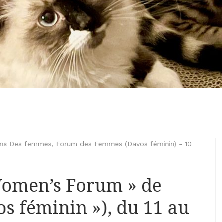
ions Des femmes
,
Forum des Femmes (Davos féminin)
-
10
omen’s Forum » de
os féminin »), du 11 au