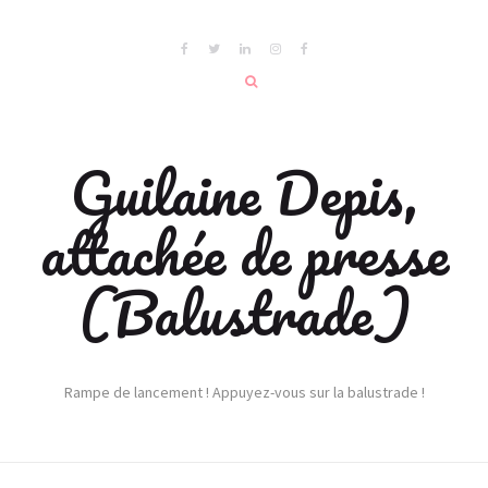
Guilaine Depis,
attachée de presse
(Balustrade)
Rampe de lancement ! Appuyez-vous sur la balustrade !