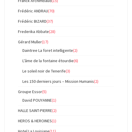
Franck Archimbaud
(15)
Frédéric ANDRAU
(70)
Frédéric BIZARD
(37)
Frederika Abbate
(28)
Gérard Muller
(17)
Daintree La foret intelligente
(2)
L'âme de la fontaine étourdie
(6)
Le soleil noir de Tenerife
(3)
Les 150 derniers jours – Mission Humanis
(2)
Groupe Essor
(5)
David POUYANNE
(1)
HALLE SAINT-PIERRE
(2)
HEROS & HEROINES
(1)
Hotel La Louisiane
(11)