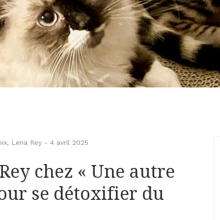
ix
,
Lena Rey
-
4 avril 2025
Rey chez « Une autre
pour se détoxifier du