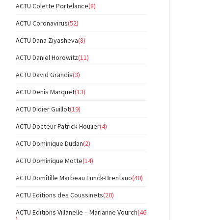
ACTU Colette Portelance
(8)
ACTU Coronavirus
(52)
ACTU Dana Ziyasheva
(8)
ACTU Daniel Horowitz
(11)
ACTU David Grandis
(3)
ACTU Denis Marquet
(13)
ACTU Didier Guillot
(19)
ACTU Docteur Patrick Houlier
(4)
ACTU Dominique Dudan
(2)
ACTU Dominique Motte
(14)
ACTU Domitille Marbeau Funck-Brentano
(40)
ACTU Editions des Coussinets
(20)
ACTU Editions Villanelle – Marianne Vourch
(46
)