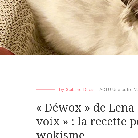
by
Guilaine Depis
-
ACTU Une autre Vo
« Déwox » de Lena 
voix » : la recette 
wokisme