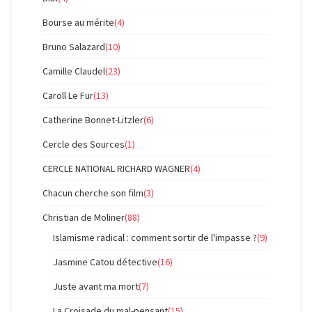
Bourse au mérite
(4)
Bruno Salazard
(10)
Camille Claudel
(23)
Caroll Le Fur
(13)
Catherine Bonnet-Litzler
(6)
Cercle des Sources
(1)
CERCLE NATIONAL RICHARD WAGNER
(4)
Chacun cherche son film
(3)
Christian de Moliner
(88)
Islamisme radical : comment sortir de l'impasse ?
(9)
Jasmine Catou détective
(16)
Juste avant ma mort
(7)
La Croisade du mal-pensant
(15)