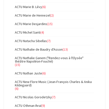
ACTU Marie B. Lévy
(6)
ACTU Marie de Hennezel
(2)
ACTU Marie Desjardins
(15)
ACTU Michel Santi
(4)
ACTU Natacha Sibellas
(7)
ACTU Nathalie de Baudry d'Asson
(13)
ACTU Nathalie Ganem ("Rendez-vous à l'Elysée"
théâtre Napoléon-Fouché)
(15)
ACTU Nathan Juste
(6)
ACTU New Flore Music (Jean-François Charles & Anika
Kildegaard)
(6)
ACTU Nicolas Gorodetzky
(7)
ACTU Othman Ihraï
(9)