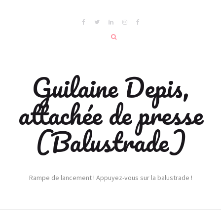
Guilaine Depis,
attachée de presse
(Balustrade)
Rampe de lancement ! Appuyez-vous sur la balustrade !