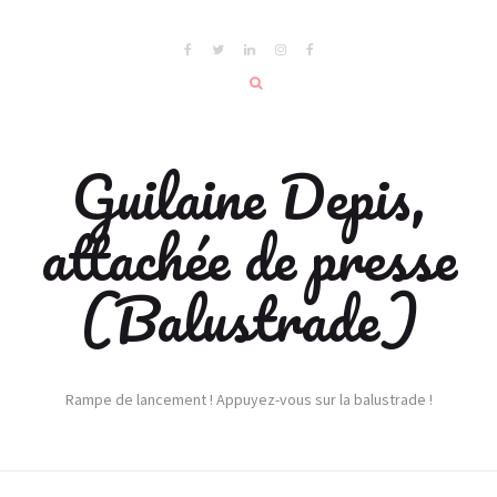
Guilaine Depis,
attachée de presse
(Balustrade)
Rampe de lancement ! Appuyez-vous sur la balustrade !