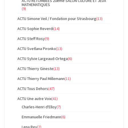
ACTU RETOMBEES 20ème SALON CULTURE ET JEUX
MATHEMATIQUES
(9)
ACTU Simone Veil / Fondation pour Strasbourg
(13)
ACTU Sophie Reverdi
(14)
ACTU Steff Rosy
(9)
ACTU Svetlana Pironko
(13)
ACTU Sylvie Largeaud-Ortega
(6)
ACTU Thierry Gineste
(13)
ACTU Thierry Paul Millemann
(11)
ACTU Tous Dehors
(47)
ACTU Une autre Voix
(41)
Charles-Henri d'Elloy
(7)
Emmanuelle Friedmann
(6)
Lena Rey
(2)