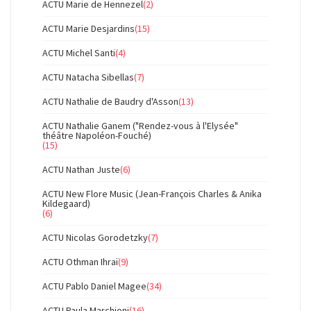
ACTU Marie de Hennezel
(2)
ACTU Marie Desjardins
(15)
ACTU Michel Santi
(4)
ACTU Natacha Sibellas
(7)
ACTU Nathalie de Baudry d'Asson
(13)
ACTU Nathalie Ganem ("Rendez-vous à l'Elysée"
théâtre Napoléon-Fouché)
(15)
ACTU Nathan Juste
(6)
ACTU New Flore Music (Jean-François Charles & Anika
Kildegaard)
(6)
ACTU Nicolas Gorodetzky
(7)
ACTU Othman Ihraï
(9)
ACTU Pablo Daniel Magee
(34)
ACTU Paula Marchioni
(16)