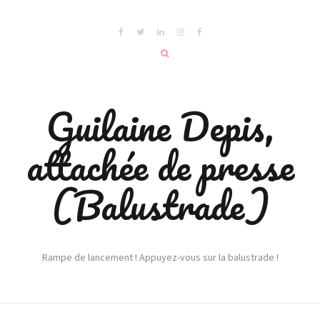
Guilaine Depis,
attachée de presse
(Balustrade)
Rampe de lancement ! Appuyez-vous sur la balustrade !