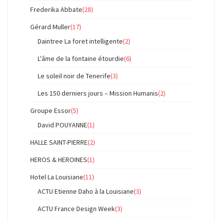
Frederika Abbate
(28)
Gérard Muller
(17)
Daintree La foret intelligente
(2)
L'âme de la fontaine étourdie
(6)
Le soleil noir de Tenerife
(3)
Les 150 derniers jours – Mission Humanis
(2)
Groupe Essor
(5)
David POUYANNE
(1)
HALLE SAINT-PIERRE
(2)
HEROS & HEROINES
(1)
Hotel La Louisiane
(11)
ACTU Etienne Daho à la Louisiane
(3)
ACTU France Design Week
(3)