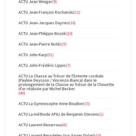
ACTU Jean Winiger
(9)
ACTU Jean-François Kochanski
(11)
ACTU Jean-Jacques Dayries
(16)
ACTU Jean-Philippe Bozek
(10)
ACTU Jean-Pierre Noté
(15)
ACTU John Karp
(51)
ACTU John-Frédéric Lippis
(7)
ACTU La Chasse au Trésor de l'Entente cordiale
(Pauline Deysson / Vincenzo Bianca) dans le
prolongement de la Chasse au Trésor de la Chouette
d'or réalisée par Michel Becker
(46)
ACTU La Gymnosophe Anne Bouillon
(15)
ACTU La méthode APILI de Benjamin Stevens
(1)
ACTU Laurent Benarrous
(6)
ACTU Laurent Beurdeley (sur Xavier Dolan)
(10)