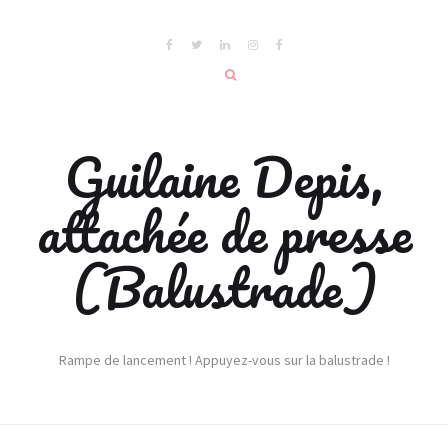
Guilaine Depis,
attachée de presse
(Balustrade)
Rampe de lancement ! Appuyez-vous sur la balustrade !