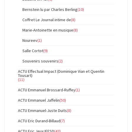
Bernstein lu par Charles Berling
(10)
Coffret Le Journal intime de
(8)
Marie-Antoinette en musique
(8)
Noureev
(1)
Salle Cortot
(9)
Souvenirs souvenirs
(2)
ACTU Effectual Impact (Dominique Vian et Quentin
Tousart)
(11)
ACTU Emmanuel Brossard-Ruffey
(1)
ACTU Emmanuel Jaffelin
(50)
ACTU Emmanuel-Juste Duits
(8)
ACTU Eric Durand-Billaud
(7)
ACTU Eric Jeux IFESD
(43)