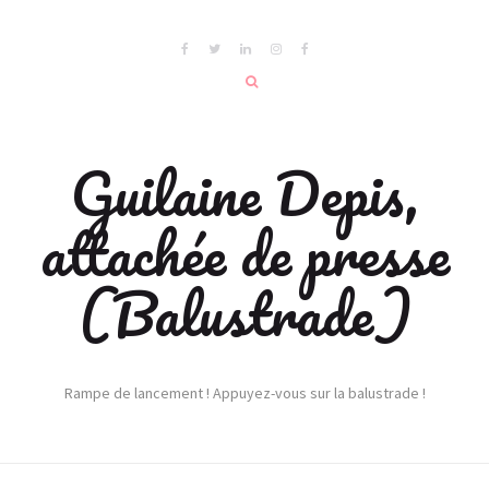
Guilaine Depis,
attachée de presse
(Balustrade)
Rampe de lancement ! Appuyez-vous sur la balustrade !