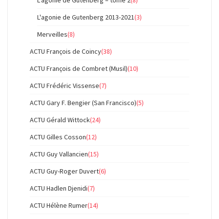
L'agonie de Gutenberg – tome 2
(8)
L'agonie de Gutenberg 2013-2021
(3)
Merveilles
(8)
ACTU François de Coincy
(38)
ACTU François de Combret (Musil)
(10)
ACTU Frédéric Vissense
(7)
ACTU Gary F. Bengier (San Francisco)
(5)
ACTU Gérald Wittock
(24)
ACTU Gilles Cosson
(12)
ACTU Guy Vallancien
(15)
ACTU Guy-Roger Duvert
(6)
ACTU Hadlen Djenidi
(7)
ACTU Hélène Rumer
(14)