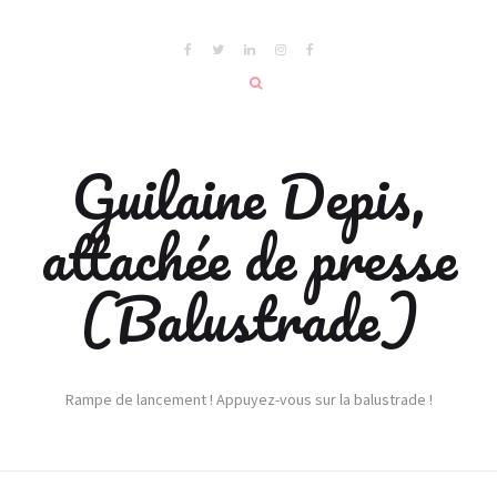
Guilaine Depis,
attachée de presse
(Balustrade)
Rampe de lancement ! Appuyez-vous sur la balustrade !