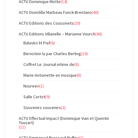
ACTU Dominique Motte
(14)
ACTU Domitille Marbeau Funck-Brentano
(40)
ACTU Editions des Coussinets
(20)
ACTU Editions Villanelle – Marianne Vourch
(46)
Balasko lit Piaf
(6)
Bernstein lu par Charles Berling
(10)
Coffret Le Journal intime de
(8)
Marie-Antoinette en musique
(8)
Noureev
(1)
Salle Cortot
(9)
Souvenirs souvenirs
(2)
ACTU Effectual Impact (Dominique Vian et Quentin
Tousart)
(11)
ACTU Emmanuel Brossard-Ruffey
(1)