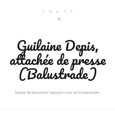
Guilaine Depis,
attachée de presse
(Balustrade)
Rampe de lancement ! Appuyez-vous sur la balustrade !