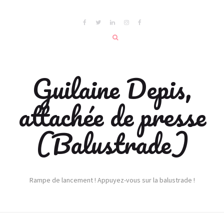
Guilaine Depis,
attachée de presse
(Balustrade)
Rampe de lancement ! Appuyez-vous sur la balustrade !