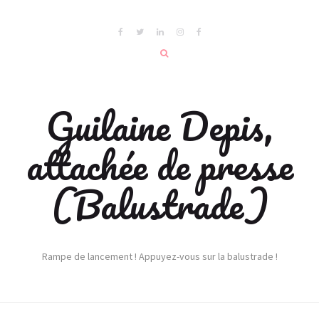
Guilaine Depis,
attachée de presse
(Balustrade)
Rampe de lancement ! Appuyez-vous sur la balustrade !