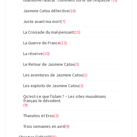
Islamisme radical : comment sortir de l'impasse ?
(9)
Jasmine Catou détective
(16)
Juste avant ma mort
(7)
La Croisade du mal-pensant
(15)
La Guerre de France
(13)
La réserve
(10)
Le Retour de Jasmine Catou
(3)
Les aventures de Jasmine Catou
(1)
Les exploits de Jasmine Catou
(3)
Qu'est-ce que l'islam ? – Les sites musulmans
français le dévoilent.
(9)
Thanatos et Eros
(2)
Trois semaines en avril
(9)