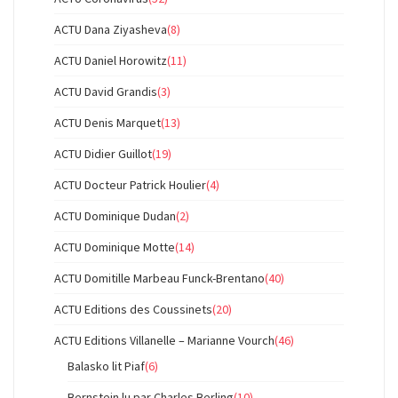
ACTU Dana Ziyasheva
(8)
ACTU Daniel Horowitz
(11)
ACTU David Grandis
(3)
ACTU Denis Marquet
(13)
ACTU Didier Guillot
(19)
ACTU Docteur Patrick Houlier
(4)
ACTU Dominique Dudan
(2)
ACTU Dominique Motte
(14)
ACTU Domitille Marbeau Funck-Brentano
(40)
ACTU Editions des Coussinets
(20)
ACTU Editions Villanelle – Marianne Vourch
(46)
Balasko lit Piaf
(6)
Bernstein lu par Charles Berling
(10)