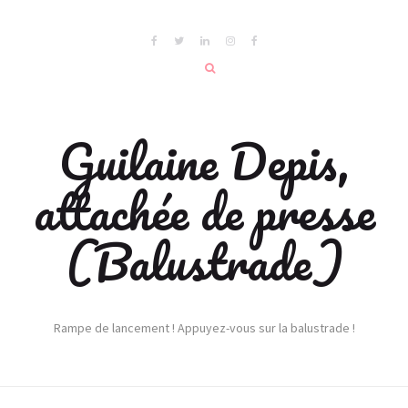
Guilaine Depis,
attachée de presse
(Balustrade)
Rampe de lancement ! Appuyez-vous sur la balustrade !