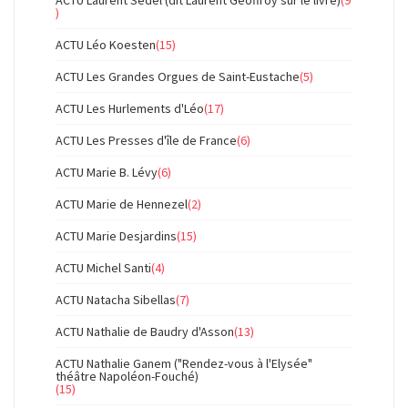
ACTU Laurent Sedel (dit Laurent Geoffroy sur le livre)
(9
)
ACTU Léo Koesten
(15)
ACTU Les Grandes Orgues de Saint-Eustache
(5)
ACTU Les Hurlements d'Léo
(17)
ACTU Les Presses d'île de France
(6)
ACTU Marie B. Lévy
(6)
ACTU Marie de Hennezel
(2)
ACTU Marie Desjardins
(15)
ACTU Michel Santi
(4)
ACTU Natacha Sibellas
(7)
ACTU Nathalie de Baudry d'Asson
(13)
ACTU Nathalie Ganem ("Rendez-vous à l'Elysée"
théâtre Napoléon-Fouché)
(15)