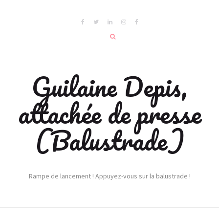
Guilaine Depis,
attachée de presse
(Balustrade)
Rampe de lancement ! Appuyez-vous sur la balustrade !