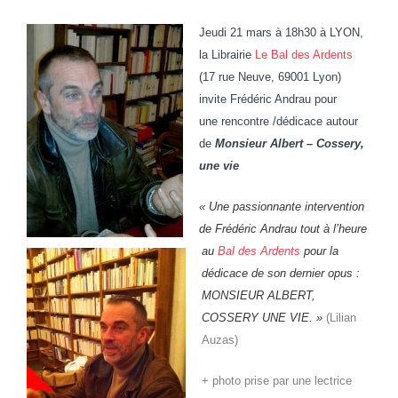
Jeudi 21 mars à 18h30 à LYON,
la
Librairie
Le Bal des Ardents
(17 rue Neuve, 69001 Lyon)
invite Frédéric Andrau pour
une
rencontre /dédicace autour
de
Monsieur Albert – Cossery,
une vie
« Une passionnante intervention
de Frédéric Andrau tout à l’heure
au
Bal des Ardents
pour la
dédicace de son dernier opus :
MONSIEUR ALBERT,
COSSERY UNE VIE. »
(Lilian
Auzas)
+ photo prise par une lectrice