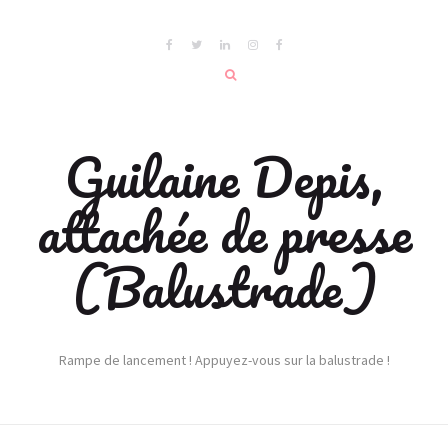
Guilaine Depis,
attachée de presse
(Balustrade)
Rampe de lancement ! Appuyez-vous sur la balustrade !