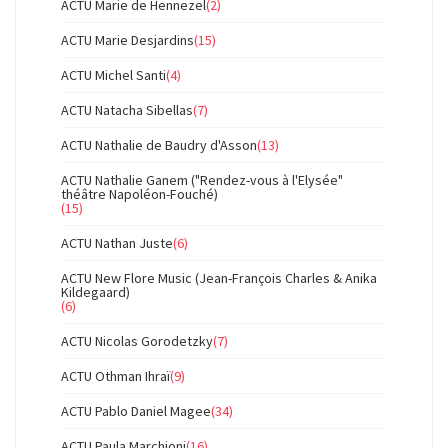
ACTU Marie de Hennezel
(2)
ACTU Marie Desjardins
(15)
ACTU Michel Santi
(4)
ACTU Natacha Sibellas
(7)
ACTU Nathalie de Baudry d'Asson
(13)
ACTU Nathalie Ganem ("Rendez-vous à l'Elysée"
théâtre Napoléon-Fouché)
(15)
ACTU Nathan Juste
(6)
ACTU New Flore Music (Jean-François Charles & Anika
Kildegaard)
(6)
ACTU Nicolas Gorodetzky
(7)
ACTU Othman Ihraï
(9)
ACTU Pablo Daniel Magee
(34)
ACTU Paula Marchioni
(16)