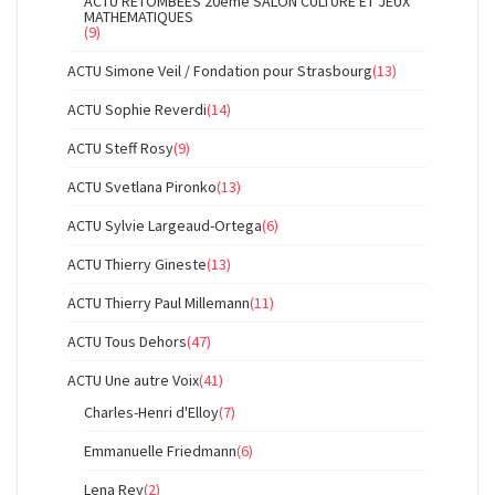
ACTU RETOMBEES 20ème SALON CULTURE ET JEUX
MATHEMATIQUES
(9)
ACTU Simone Veil / Fondation pour Strasbourg
(13)
ACTU Sophie Reverdi
(14)
ACTU Steff Rosy
(9)
ACTU Svetlana Pironko
(13)
ACTU Sylvie Largeaud-Ortega
(6)
ACTU Thierry Gineste
(13)
ACTU Thierry Paul Millemann
(11)
ACTU Tous Dehors
(47)
ACTU Une autre Voix
(41)
Charles-Henri d'Elloy
(7)
Emmanuelle Friedmann
(6)
Lena Rey
(2)