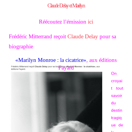
Claude Delay et Marilyn
Réécoutez l’émission
ici
Frédéric Mitterrand reçoit
Claude Delay
pour sa
biographie
«Marilyn Monroe : la cicatrice»
, aux éditions
Fayard
On
croyai
t tout
savoir
du
destin
tragiq
ue de