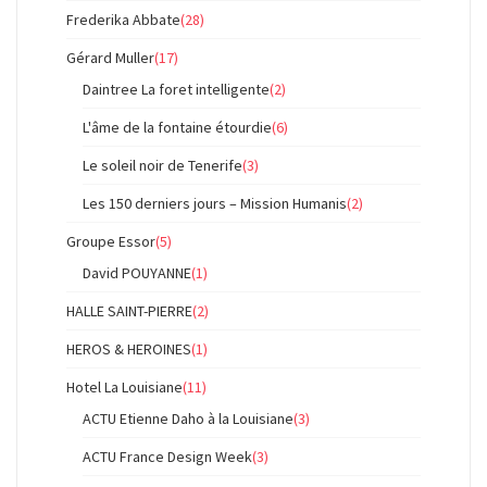
Frederika Abbate
(28)
Gérard Muller
(17)
Daintree La foret intelligente
(2)
L'âme de la fontaine étourdie
(6)
Le soleil noir de Tenerife
(3)
Les 150 derniers jours – Mission Humanis
(2)
Groupe Essor
(5)
David POUYANNE
(1)
HALLE SAINT-PIERRE
(2)
HEROS & HEROINES
(1)
Hotel La Louisiane
(11)
ACTU Etienne Daho à la Louisiane
(3)
ACTU France Design Week
(3)