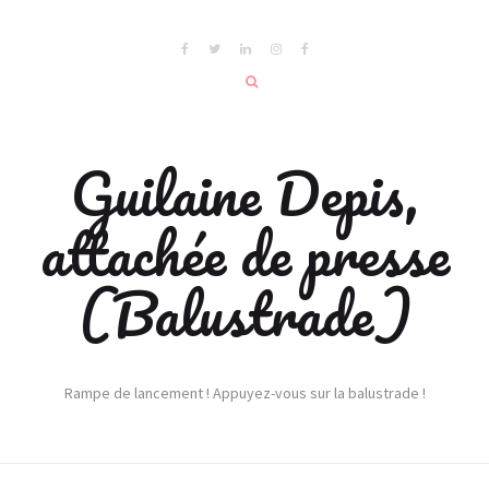
Guilaine Depis,
attachée de presse
(Balustrade)
Rampe de lancement ! Appuyez-vous sur la balustrade !