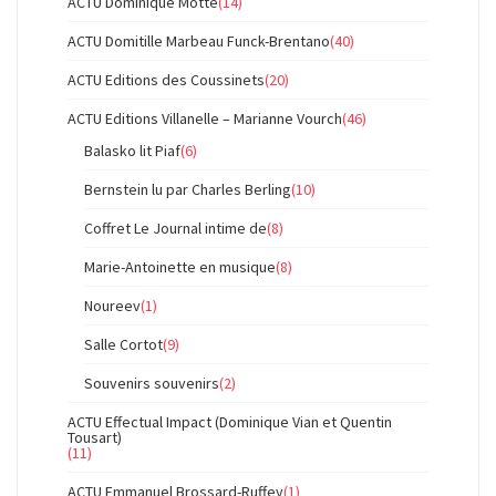
ACTU Dominique Motte
(14)
ACTU Domitille Marbeau Funck-Brentano
(40)
ACTU Editions des Coussinets
(20)
ACTU Editions Villanelle – Marianne Vourch
(46)
Balasko lit Piaf
(6)
Bernstein lu par Charles Berling
(10)
Coffret Le Journal intime de
(8)
Marie-Antoinette en musique
(8)
Noureev
(1)
Salle Cortot
(9)
Souvenirs souvenirs
(2)
ACTU Effectual Impact (Dominique Vian et Quentin
Tousart)
(11)
ACTU Emmanuel Brossard-Ruffey
(1)