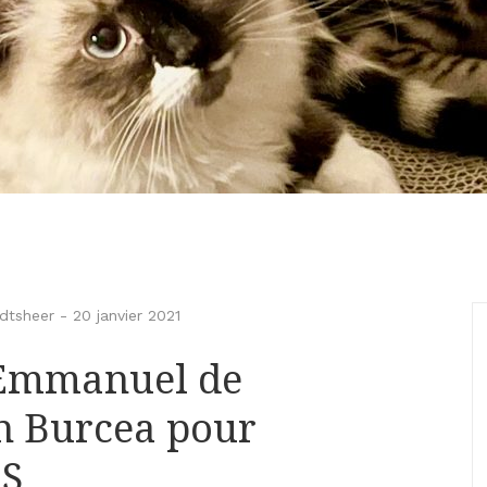
dtsheer
-
20 janvier 2021
’Emmanuel de
n Burcea pour
ES