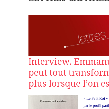
Interview. Emmanu
peut tout transform
plus lorsque l’on e
« Le Petit Roi »
par le profil par