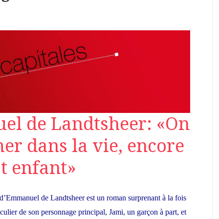
el de Landtsheer: «On
er dans la vie, encore
st enfant»
 d’Emmanuel de Landtsheer est un roman surprenant à la fois
ticulier de son personnage principal, Jami, un garçon à part, et