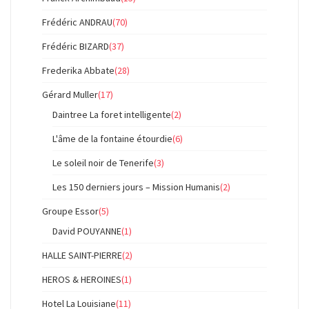
Frédéric ANDRAU
(70)
Frédéric BIZARD
(37)
Frederika Abbate
(28)
Gérard Muller
(17)
Daintree La foret intelligente
(2)
L'âme de la fontaine étourdie
(6)
Le soleil noir de Tenerife
(3)
Les 150 derniers jours – Mission Humanis
(2)
Groupe Essor
(5)
David POUYANNE
(1)
HALLE SAINT-PIERRE
(2)
HEROS & HEROINES
(1)
Hotel La Louisiane
(11)