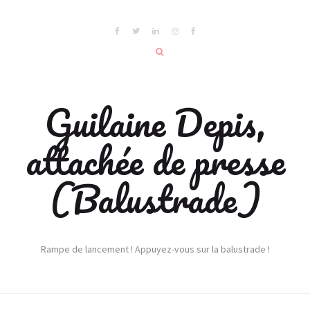
Guilaine Depis,
attachée de presse
(Balustrade)
Rampe de lancement ! Appuyez-vous sur la balustrade !