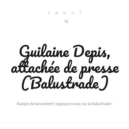
Guilaine Depis,
attachée de presse
(Balustrade)
Rampe de lancement ! Appuyez-vous sur la balustrade !