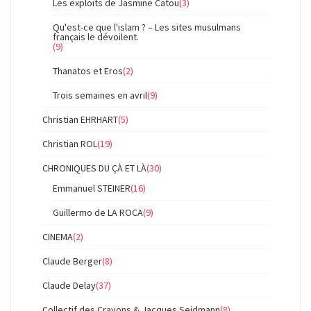
Les exploits de Jasmine Catou
(3)
Qu'est-ce que l'islam ? – Les sites musulmans
français le dévoilent.
(9)
Thanatos et Eros
(2)
Trois semaines en avril
(9)
Christian EHRHART
(5)
Christian ROL
(19)
CHRONIQUES DU ÇÀ ET LÀ
(30)
Emmanuel STEINER
(16)
Guillermo de LA ROCA
(9)
CINEMA
(2)
Claude Berger
(8)
Claude Delay
(37)
Collectif des Crayons & Jacques Seidmann
(8)