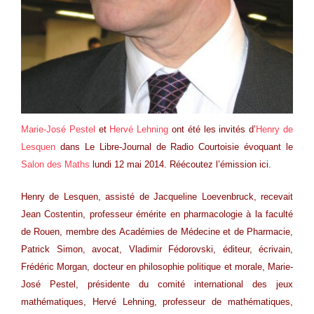
Marie-José Pestel
et
Hervé Lehning
ont été les invités d’
Henry de
Lesquen
dans Le Libre-Journal de Radio Courtoisie évoquant le
Salon des Maths
lundi 12 mai 2014. Réécoutez l’émission
ici
.
Henry de Lesquen, assisté de Jacqueline Loevenbruck, recevait
Jean Costentin, professeur émérite en pharmacologie à la faculté
de Rouen, membre des Académies de Médecine et de Pharmacie,
Patrick Simon, avocat, Vladimir Fédorovski, éditeur, écrivain,
Frédéric Morgan, docteur en philosophie politique et morale, Marie-
José Pestel, présidente du comité international des jeux
mathématiques, Hervé Lehning, professeur de mathématiques,