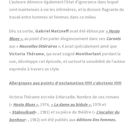
L’auteure dénonce également l’état d’ignorance dans lequel
sont maintenues à vie les infirmières, et la division flagrante du
travail entre hommes et femmes dans ce milieu.
Dès sa sortie,
Gabriel Matzneff
avait été ébloui par
« Hosto
Blues »,
au point d’en parler élogieusement dans ses
Carnets
aux
« Nouvelles littéraires ».
Il avait spécialement aimé que
Victoria Thérame
, qui avait soigné
Montherlant
perdant la
vue, développe cet épisode, et surtout la sensibilité de l’auteur
exprimée à travers un style.
Allergiques aux points d’exclamation !!!!!! s’abstenir !!!!!!
Victoria Thérame est née à Marseille. Nombre de ses romans
(«
Hosto Blues »,
1974,
« La dame au bidule »,
1976 et
«
Staboulkash
« , 1981) et sa pièce de théâtre («
L’escalier du
bonheur
« , 1982) ont été publiés aux
éditions Des femmes.