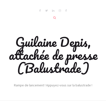
Guilaine Depis,
attachée de presse
(Balustrade)
Rampe de lancement ! Appuyez-vous sur la balustrade !