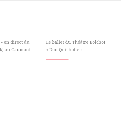
 » en direct du
Le ballet du Théâtre Bolchoï
k) au Gaumont
« Don Quichotte »