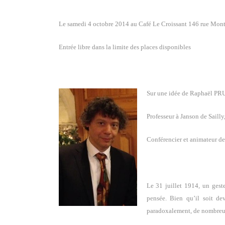
Le samedi 4 octobre 2014 au Café Le Croissant 146 rue Mo
Entrée libre dans la limite des places disponibles
Sur une idée de Raphaël P
Professeur à Janson de Sailly
Conférencier et animateur de
Le 31 juillet 1914, un geste
pensée. Bien qu’il soit de
paradoxalement, de nombreu