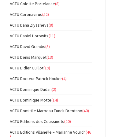
ACTU Colette Portelance
(8)
ACTU Coronavirus
(52)
ACTU Dana Ziyasheva
(8)
ACTU Daniel Horowitz
(11)
ACTU David Grandis
(3)
ACTU Denis Marquet
(13)
ACTU Didier Guillot
(19)
ACTU Docteur Patrick Houlier
(4)
ACTU Dominique Dudan
(2)
ACTU Dominique Motte
(14)
ACTU Domitille Marbeau Funck-Brentano
(40)
ACTU Editions des Coussinets
(20)
ACTU Editions Villanelle – Marianne Vourch
(46
)