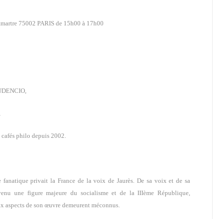
ntmartre 75002 PARIS de 15h00 à 17h00
RUDENCIO,
,
 cafés philo depuis 2002.
 fanatique privait la France de la voix de Jaurès. De sa voix et de sa
venu une figure majeure du socialisme et de la IIIème République,
x aspects de son œuvre demeurent méconnus.