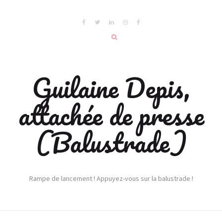
Guilaine Depis,
attachée de presse
(Balustrade)
Rampe de lancement ! Appuyez-vous sur la balustrade !