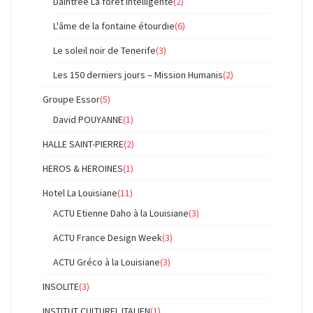
Daintree La foret intelligente
(2)
L'âme de la fontaine étourdie
(6)
Le soleil noir de Tenerife
(3)
Les 150 derniers jours – Mission Humanis
(2)
Groupe Essor
(5)
David POUYANNE
(1)
HALLE SAINT-PIERRE
(2)
HEROS & HEROINES
(1)
Hotel La Louisiane
(11)
ACTU Etienne Daho à la Louisiane
(3)
ACTU France Design Week
(3)
ACTU Gréco à la Louisiane
(3)
INSOLITE
(3)
INSTITUT CULTUREL ITALIEN
(1)